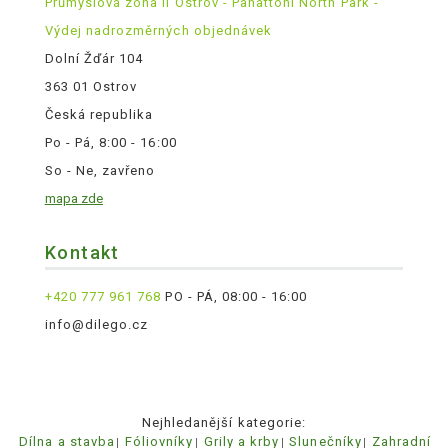
Průmyslová zóna II Ostrov - Panattoni North Park -
Výdej nadrozměrných objednávek
Dolní Žďár 104
363 01 Ostrov
Česká republika
Po - Pá, 8:00 - 16:00
So - Ne, zavřeno
mapa zde
Kontakt
+420 777 961 768
PO - PÁ, 08:00 - 16:00
info@dilego.cz
Nejhledanější kategorie:
Dílna a stavba
Fóliovníky
Grily a krby
Slunečníky
Zahradní