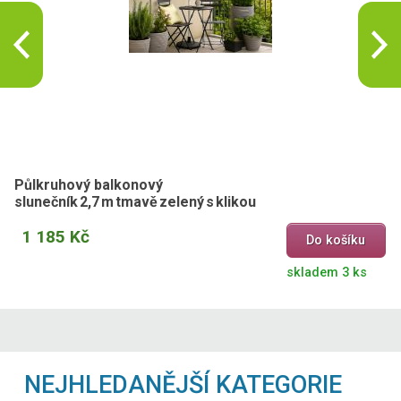
Půlkruhový balkonový
slunečník 2,7 m tmavě zelený s klikou
1 185 Kč
Do košíku
skladem 3 ks
NEJHLEDANĚJŠÍ KATEGORIE