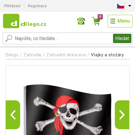
Přihlášení
Registrace
0
Menu
Hledat
Dilego
Zahrada
Zahradní dekorace
Vlajky a stožáry