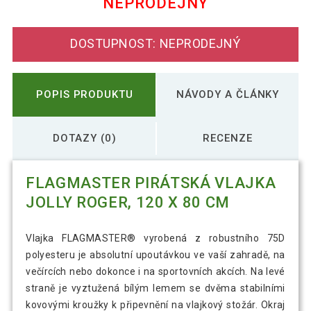
NEPRODEJNÝ
FLAGMASTER vlajka Bavorsko, 120 x 80
65 Kč
cm
DOSTUPNOST: NEPRODEJNÝ
72 Kč
FLAGMASTER Vlajka Brazílie, 120 x 80 cm
POPIS PRODUKTU
NÁVODY A ČLÁNKY
FLAGMASTER Vlajka Česká republika, 120
68 Kč
x 80 cm
DOTAZY (0)
RECENZE
FLAGMASTER Vlajka Evropské Unie, 120 x
FLAGMASTER PIRÁTSKÁ VLAJKA
71 Kč
80 cm
JOLLY ROGER, 120 X 80 CM
70 Kč
FLAGMASTER Vlajka Francie, 120 x 80 cm
Vlajka FLAGMASTER® vyrobená z robustního 75D
polyesteru je absolutní upoutávkou ve vaší zahradě, na
večírcích nebo dokonce i na sportovních akcích. Na levé
straně je vyztužená bílým lemem se dvěma stabilními
88 Kč
FLAGMASTER Vlajka Irsko, 120 x 80 cm
kovovými kroužky k připevnění na vlajkový stožár. Okraj