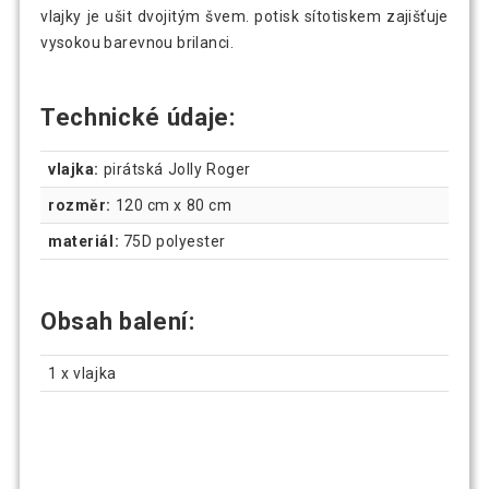
vlajky je ušit dvojitým švem. potisk sítotiskem zajišťuje
vysokou barevnou brilanci.
70 Kč
FLAGMASTER Vlajka Itálie, 120 x 80 cm
Technické údaje:
FLAGMASTER Vlajka Maďarsko, 120 x 80
66 Kč
cm
vlajka:
pirátská Jolly Roger
rozměr:
120 cm x 80 cm
FLAGMASTER Vlajka Německo, 120 x 80
69 Kč
materiál:
75D polyester
cm
Obsah balení:
FLAGMASTER Vlajka Nizozemí,120 x 80
66 Kč
cm
1 x vlajka
59 Kč
FLAGMASTER Vlajka Norsko, 120 x 80 cm