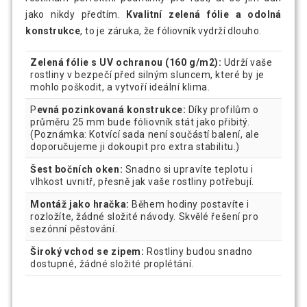
jako nikdy předtím.
Kvalitní zelená fólie a odolná
konstrukce
, to je záruka, že fóliovník vydrží dlouho.
Zelená fólie s UV ochranou (160 g/m2):
Udrží vaše
rostliny v bezpečí před silným sluncem, které by je
mohlo poškodit, a vytvoří ideální klima.
P
evná pozinkovaná konstrukce:
Díky profilům o
průměru 25 mm bude fóliovník stát jako přibitý.
(Poznámka: Kotvící sada není součástí balení, ale
doporučujeme ji dokoupit pro extra stabilitu.)
Šest bočních oken:
Snadno si upravíte teplotu i
vlhkost uvnitř, přesně jak vaše rostliny potřebují.
Montáž jako hračka:
Během hodiny postavíte i
rozložíte, žádné složité návody. Skvělé řešení pro
sezónní pěstování.
Široký vchod se zipem:
Rostliny budou snadno
dostupné, žádné složité proplétání.