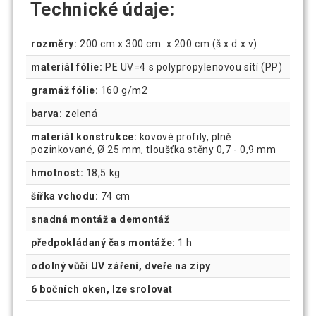
Technické údaje:
rozměry:
200 cm x 300 cm x 200 cm (š x d x v)
materiál fólie:
PE UV=4 s polypropylenovou sítí (PP)
gramáž fólie:
160 g/m2
barva:
zelená
materiál konstrukce:
kovové profily, plně
pozinkované, Ø 25 mm, tloušťka stěny 0,7 - 0,9 mm
hmotnost:
18,5 kg
šířka vchodu:
74 cm
snadná montáž a demontáž
předpokládaný čas montáže:
1 h
odolný vůči UV záření, dveře na zipy
6 bočních oken, lze srolovat