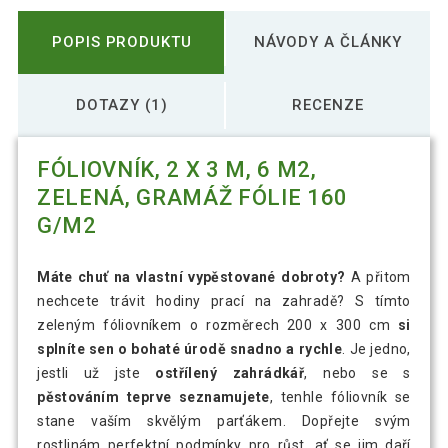
POPIS PRODUKTU
NÁVODY A ČLÁNKY
DOTAZY (1)
RECENZE
FÓLIOVNÍK, 2 X 3 M, 6 M2,
ZELENÁ, GRAMÁŽ FÓLIE 160
G/M2
Máte chuť na vlastní vypěstované dobroty?
A přitom
nechcete trávit hodiny prací na zahradě? S tímto
zeleným fóliovníkem o rozměrech 200 x 300 cm
si
splníte sen o bohaté úrodě snadno a rychle
. Je jedno,
jestli už jste
ostřílený zahrádkář
, nebo se s
pěstováním teprve seznamujete
, tenhle fóliovník se
stane vaším skvělým parťákem. Dopřejte svým
rostlinám perfektní podmínky pro růst, ať se jim daří