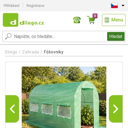
Přihlášení
Registrace
0
Menu
Hledat
Dilego
Zahrada
Fóliovníky