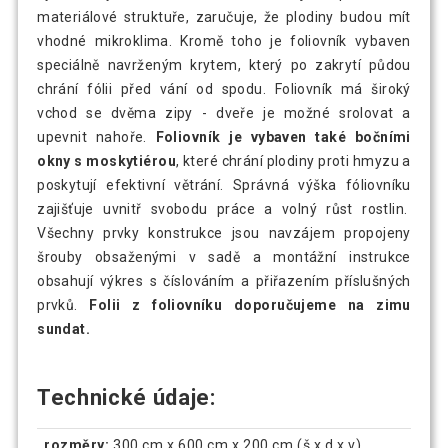
materiálové struktuře, zaručuje, že plodiny budou mít
vhodné mikroklima. Kromě toho je foliovník vybaven
speciálně navrženým krytem, který po zakrytí půdou
chrání fólii před vání od spodu. Foliovník má široký
vchod se dvěma zipy - dveře je možné srolovat a
upevnit nahoře.
Foliovník je vybaven také bočními
okny s moskytiérou
, které chrání plodiny proti hmyzu a
poskytují efektivní větrání. Správná výška fóliovníku
zajišťuje uvnitř svobodu práce a volný růst rostlin.
Všechny prvky konstrukce jsou navzájem propojeny
šrouby obsaženými v sadě a montážní instrukce
obsahují výkres s číslováním a přiřazením příslušných
prvků.
Folii z foliovníku doporučujeme na zimu
sundat.
Technické údaje:
rozměry:
300 cm x 600 cm x 200 cm (š x d x v)