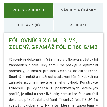
POPIS PRODUKTU
NÁVODY A ČLÁNKY
DOTAZY (0)
RECENZE
FÓLIOVNÍK 3 X 6 M, 18 M2,
ZELENÝ, GRAMÁŽ FÓLIE 160 G/M2
Fóliovník je dokonalým řešením pro přípravu a pěstování
zahradních plodin. Díky tomu, že poskytuje optimální
podmínky, je ideální pro setí zeleniny až 3krát ročně.
Snadná montáž
a možnost sestavení téměř kdekoli na
zahradě jsou jen některé z jeho výhod. Konstrukce
fóliovníku je vyrobena z pozinkovaných ocelových
profilů,
je silná a trvanlivá
, díky čemuž lze fóliovou fólii
dokonale přizpůsobit a utěsnit. Trvanlivá fólie PE UV-4 s
výztuží, vyrobená z PP sítě, která je zapuštěná v