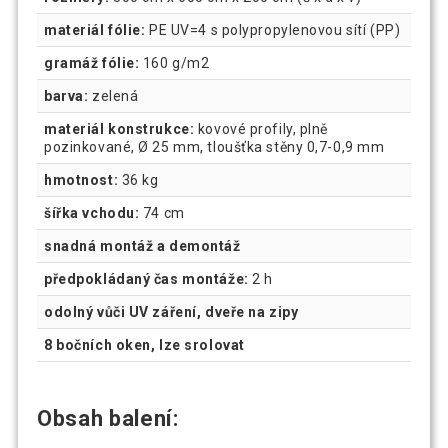
materiál fólie:
PE UV=4 s polypropylenovou sítí (PP)
gramáž fólie:
160 g/m2
barva:
zelená
materiál konstrukce:
kovové profily, plně
pozinkované, Ø 25 mm, tloušťka stěny 0,7-0,9 mm
hmotnost:
36 kg
šířka vchodu:
74 cm
snadná montáž a demontáž
předpokládaný čas montáže:
2 h
odolný vůči UV záření, dveře na zipy
8 bočních oken, lze srolovat
Obsah balení: