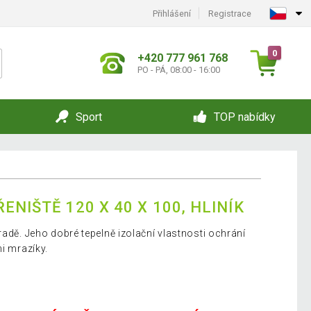
Přihlášení
Registrace
0
+420 777 961 768
PO - PÁ, 08:00 - 16:00
Sport
TOP nabídky
ENIŠTĚ 120 X 40 X 100, HLINÍK
radě. Jeho dobré tepelně izolační vlastnosti ochrání
mi mrazíky.