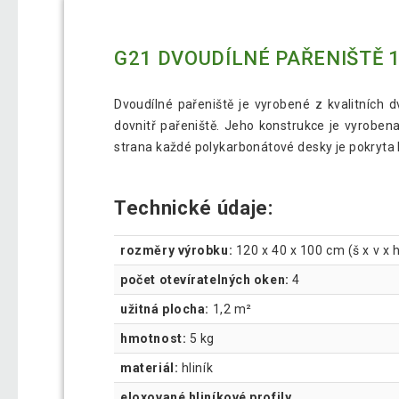
G21 DVOUDÍLNÉ PAŘENIŠTĚ 12
Dvoudílné pařeniště je vyrobené z kvalitních 
dovnitř pařeniště. Jeho konstrukce je vyrobena
strana každé polykarbonátové desky je pokryta bíl
Technické údaje:
rozměry výrobku:
120 x 40 x 100 cm (š x v x 
počet otevíratelných oken:
4
užitná plocha:
1,2 m²
hmotnost:
5 kg
materiál:
hliník
eloxované hliníkové profily