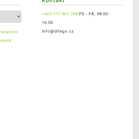
Kontakt
+420 777 961 768
PO - PÁ, 08:00 -
16:00
info@dilego.cz
Panattoni
ěrných