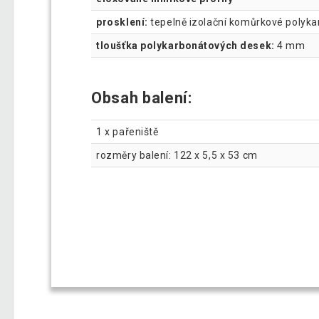
prosklení:
tepelně izolační komůrkové polyk
tloušťka polykarbonátových desek:
4 mm
Obsah balení:
1 x pařeniště
rozměry balení: 122 x 5,5 x 53 cm