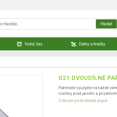
Hledat
Volný čas
Dárky a hračky
G21 DVOUDÍLNÉ PAŘ
Pařeniště využijete na každé zah
rostliny před jarními a přízemní
Zobrazit podrobnější popis