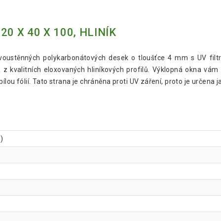
0 X 40 X 100, HLINÍK
dvoustěnných polykarbonátových desek o tloušťce 4 mm s UV filtre
 z kvalitních eloxovaných hliníkových profilů. Výklopná okna vám z
ou fólií. Tato strana je chráněna proti UV záření, proto je určena j
h)