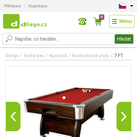
Přihlášení
Registrace
0
Menu
Hledat
Dilego
Volný čas
Kulečník
Kulečníkové stoly
7 FT