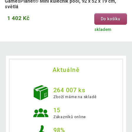
GamesPlanet® Mini kulečník pool, 92 x 52 x 19 cm,
světlá
1 402 Kč
Do košíku
skladem
Aktuálně
264 007 ks
Zboží máme na skladě
15
Zákazníků online
98%