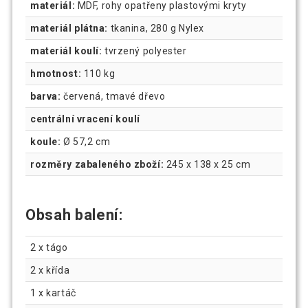
materiál:
MDF, rohy opatřeny plastovými kryty
materiál plátna:
tkanina, 280 g Nylex
materiál koulí:
tvrzený polyester
hmotnost:
110 kg
barva:
červená, tmavé dřevo
centrální vracení koulí
koule:
Ø 57,2 cm
rozměry zabaleného zboží:
245 x 138 x 25 cm
Obsah balení:
2 x tágo
2 x křída
1 x kartáč