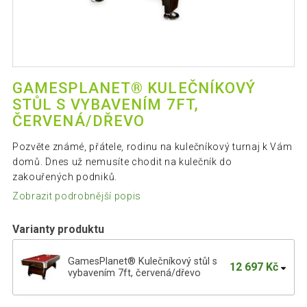
GAMESPLANET® KULEČNÍKOVÝ
STŮL S VYBAVENÍM 7FT,
ČERVENÁ/DŘEVO
Pozvěte známé, přátele, rodinu na kulečníkový turnaj k Vám
domů. Dnes už nemusíte chodit na kulečník do
zakouřených podniků.
Zobrazit podrobnější popis
Varianty produktu
GamesPlanet® Kulečníkový stůl s
12 697 Kč
vybavením 7ft, červená/dřevo
GamesPlanet Kulečníkový stůl s