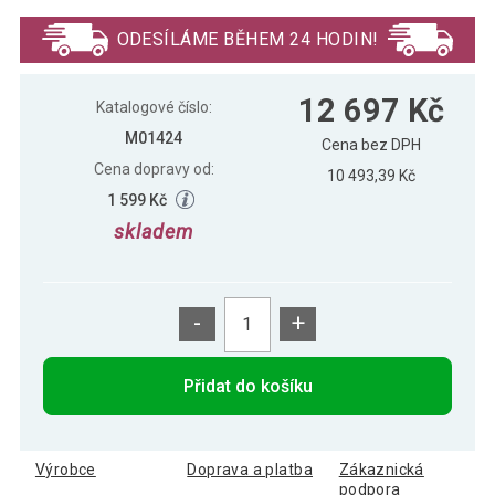
12 697 Kč
vybavením 7ft, zelená/dřevo
ODESÍLÁME BĚHEM 24 HODIN!
GamesPlanet® Kulečníkový stůl s
11 492 Kč
12 697 Kč
vybavením 7ft, modrá/dřevo
Katalogové číslo:
M01424
Cena bez DPH
Cena dopravy od:
10 493,39 Kč
1 599 Kč
skladem
-
+
Přidat do košíku
Výrobce
Doprava a platba
Zákaznická
podpora