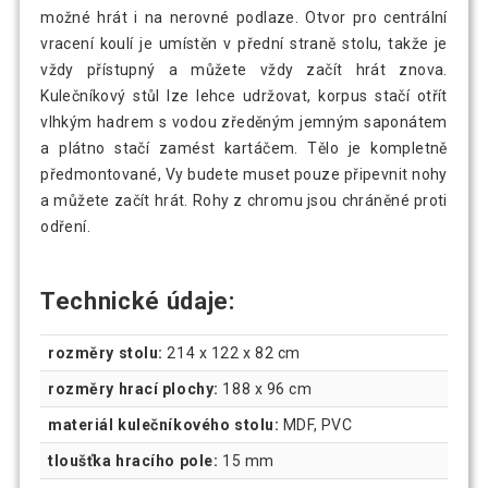
možné hrát i na nerovné podlaze. Otvor pro centrální
vracení koulí je umístěn v přední straně stolu, takže je
vždy přístupný a můžete vždy začít hrát znova.
Kulečníkový stůl lze lehce udržovat, korpus stačí otřít
vlhkým hadrem s vodou zředěným jemným saponátem
a plátno stačí zamést kartáčem. Tělo je kompletně
předmontované, Vy budete muset pouze připevnit nohy
a můžete začít hrát. Rohy z chromu jsou chráněné proti
odření.
Technické údaje:
rozměry stolu:
214 x 122 x 82 cm
rozměry hrací plochy:
188 x 96 cm
materiál kulečníkového stolu:
MDF, PVC
tloušťka hracího pole:
15 mm