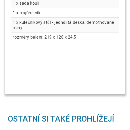
1 x sada koulí
1 x trojúhelník
1 x kulečníkový stůl - jednolitá deska, demotnované
nohy
rozměry balení: 219 x 128 x 24,5
OSTATNÍ SI TAKÉ PROHLÍŽEJÍ