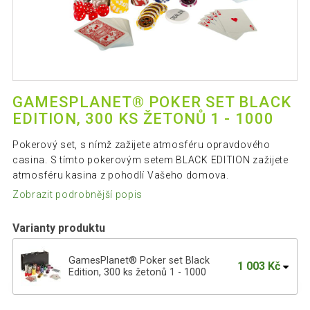
GAMESPLANET® POKER SET BLACK
EDITION, 300 KS ŽETONŮ 1 - 1000
Pokerový set, s nímž zažijete atmosféru opravdového
casina. S tímto pokerovým setem BLACK EDITION zažijete
atmosféru kasina z pohodlí Vašeho domova.
Zobrazit podrobnější popis
Varianty produktu
GamesPlanet® Poker set Black
1 003 Kč
Edition, 300 ks žetonů 1 - 1000
GamesPlanet Poker set, 300 laser.