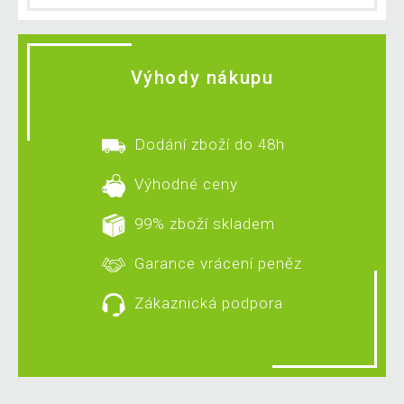
Výhody nákupu
Dodání zboží do 48h
Výhodné ceny
99% zboží skladem
Garance vrácení peněz
Zákaznická podpora