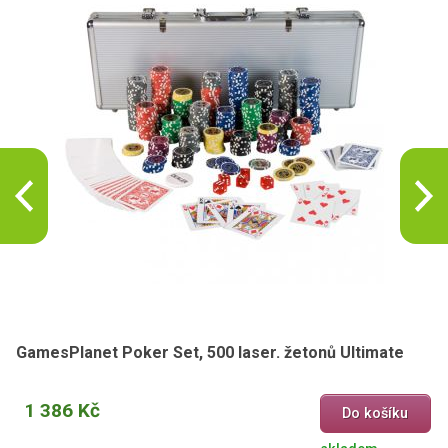
GamesPlanet Poker Set, 500 laser. žetonů Ultimate
1 386 Kč
Do košíku