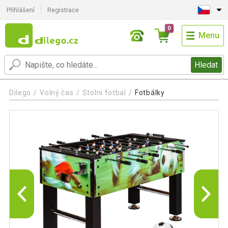
Přihlášení
Registrace
0
Menu
Hledat
Dilego
Volný čas
Stolní fotbal
Fotbálky