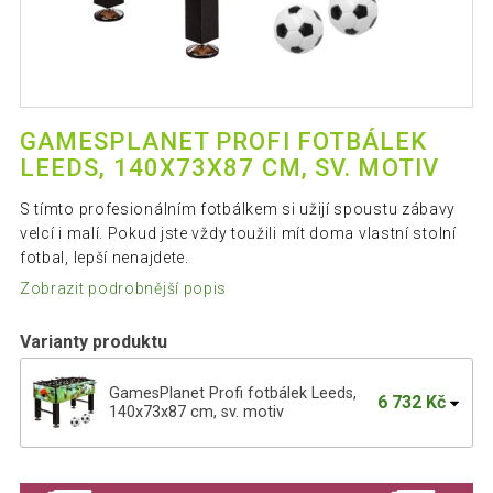
GAMESPLANET PROFI FOTBÁLEK
LEEDS, 140X73X87 CM, SV. MOTIV
S tímto profesionálním fotbálkem si užijí spoustu zábavy
velcí i malí. Pokud jste vždy toužili mít doma vlastní stolní
fotbal, lepší nenajdete.
Zobrazit podrobnější popis
Varianty produktu
GamesPlanet Profi fotbálek Leeds,
6 732 Kč
140x73x87 cm, sv. motiv
GamesPlanet Profi fotbálek Leeds,
6 902 Kč
140x73x87 cm, tm.motiv