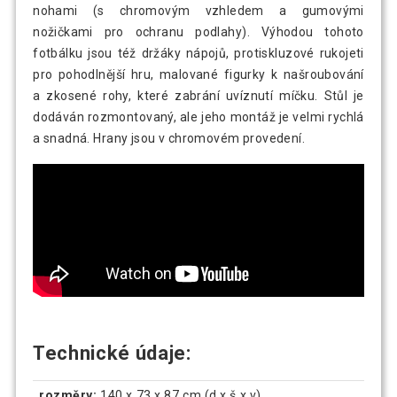
nohami (s chromovým vzhledem a gumovými
nožičkami pro ochranu podlahy). Výhodou tohoto
fotbálku jsou též držáky nápojů, protiskluzové rukojeti
pro pohodlnější hru, malované figurky k našroubování
a zkosené rohy, které zabrání uvíznutí míčku. Stůl je
dodáván rozmontovaný, ale jeho montáž je velmi rychlá
a snadná. Hrany jsou v chromovém provedení.
Technické údaje:
rozměry:
140 x 73 x 87 cm (d x š x v)