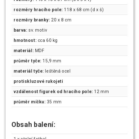
rozměry hracího pole:
118 x 68 cm (d x š)
rozměry branky:
20 x 8 cm
barva:
sv. motiv
hmotnost:
cca 60 kg
materiál:
MDF
průměr tyče:
15,9 mm
materiál tyče:
leštěná ocel
protiskluzové rukojeti
vzdálenost figurek od hracího pole:
12 mm
průměr míčku:
35 mm
Obsah balení: