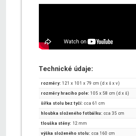
Technické údaje:
rozměry:
121 x 101 x 79 cm (d x š x v)
rozměry hracího pole:
105 x 58 cm (d x š)
šířka stolu bez tyčí:
cca 61 cm
hloubka složeného fotbálku:
cca 35 cm
tlouška stěny:
12 mm
výška složeného stolu:
cca 160 cm