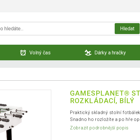
Hledat
Volný čas
Dárky a hračky
GAMESPLANET® ST
ROZKLÁDACÍ, BÍLÝ
Praktický skladný stolní fotbále
Snadno ho rozložíte a po hře opě
Zobrazit podrobnější popis