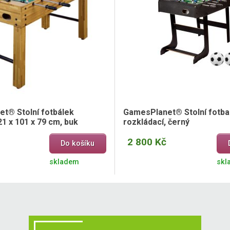
t® Stolní fotbálek
GamesPlanet® Stolní fotbal
1 x 101 x 79 cm, buk
rozkládací, černý
2 800 Kč
Do košíku
skladem
skl