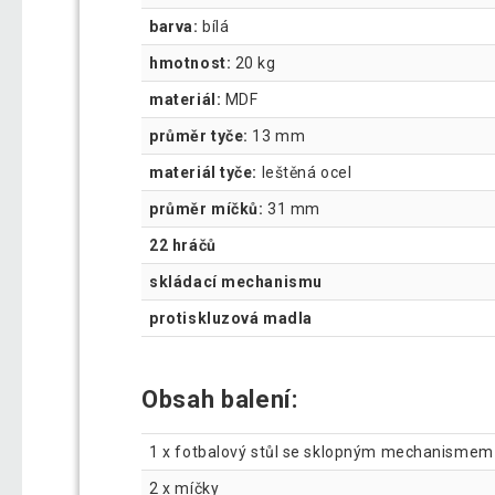
barva:
bílá
hmotnost:
20 kg
materiál:
MDF
průměr tyče:
13 mm
materiál tyče:
leštěná ocel
průměr míčků:
31 mm
22 hráčů
skládací mechanismu
protiskluzová madla
Obsah balení:
1 x fotbalový stůl se sklopným mechanismem
2 x míčky