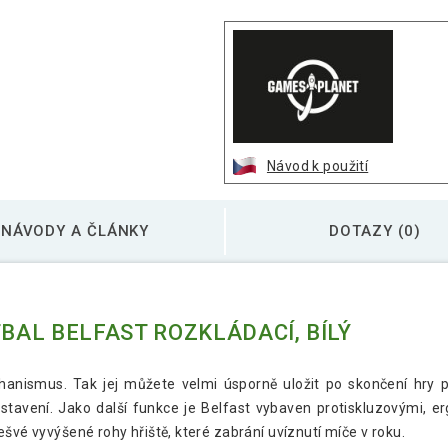
Návod k použití
NÁVODY A ČLÁNKY
DOTAZY (0)
AL BELFAST ROZKLÁDACÍ, BÍLÝ
anismus. Tak jej můžete velmi úsporně uložit po skončení hry 
 postavení. Jako další funkce je Belfast vybaven protiskluzovými, 
ešvé vyvýšené rohy hřiště, které zabrání uvíznutí míče v roku.