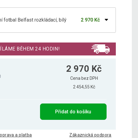
fotbal Belfast rozkládací, bílý
2 970 Kč
otbal Belfast rozkládací, světlé dřevo
2 970 Kč
ÍLÁME BĚHEM 24 HODIN!
 fotbal Belfast rozkládací, černý
2 800 Kč
2 970 Kč
Cena bez DPH
2 454,55 Kč
fotbal Belfast rozkládací, potisk
2 933 Kč
Přidat do košíku
 fotbal Belfast rozkládací, tmavé dřevo
3 025 Kč
oprava a platba
Zákaznická podpora