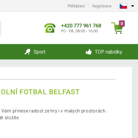
Přihlášení
Registrace
0
+420 777 961 768
PO - PÁ, 08:00 - 16:00
Sport
TOP nabídky
OLNÍ FOTBAL BELFAST
k Vám přinese radost ze hry i v malých prostorách.
t složíte.