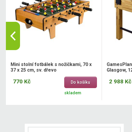
Mini stolní fotbálek s nožičkami, 70 x
GamesPlane
37 x 25 cm, sv. dřevo
Glasgow, 12
770 Kč
2 988 Kč
Do košíku
skladem