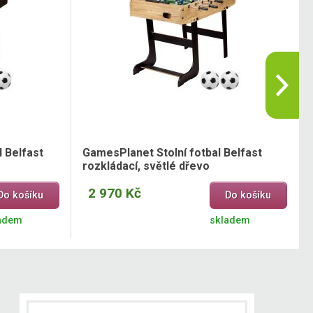
 Belfast
GamesPlanet Stolní fotbal Belfast
rozkládací, světlé dřevo
2 970 Kč
Do košíku
Do košíku
adem
skladem