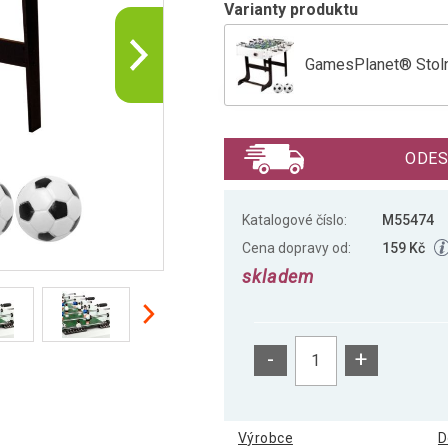
Varianty produktu
GamesPlanet® Stolní 
GamesPlanet Stolní f
ODES
GamesPlanet® Stolní
Katalogové číslo:
M55474
Cena dopravy od:
159 Kč
skladem
GamesPlanet® Stolní 
-
+
GamesPlanet® Stolní
Výrobce
D