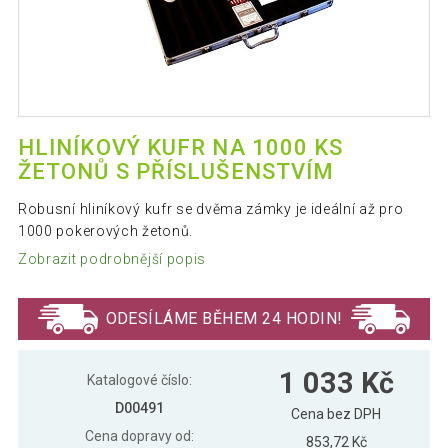
HLINÍKOVÝ KUFR NA 1000 KS
ŽETONŮ S PŘÍSLUŠENSTVÍM
Robusní hliníkový kufr se dvěma zámky je ideální až pro
1000 pokerových žetonů.
Zobrazit podrobnější popis
ODESÍLÁME BĚHEM 24 HODIN!
1 033 Kč
Katalogové číslo:
D00491
Cena bez DPH
Cena dopravy od:
853,72 Kč