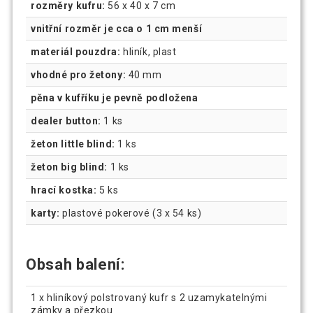
rozměry kufru:
56 x 40 x 7 cm
vnitřní rozměr je cca o 1 cm menší
materiál pouzdra:
hliník, plast
vhodné pro žetony:
40 mm
pěna v kufříku je pevně podložena
dealer button:
1 ks
žeton little blind:
1 ks
žeton big blind:
1 ks
hrací kostka:
5 ks
karty:
plastové pokerové (3 x 54 ks)
Obsah balení:
1 x hliníkový polstrovaný kufr s 2 uzamykatelnými
zámky a přezkou