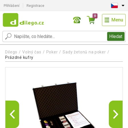
Přihlášení
Registrace
0
Menu
Hledat
Dilego
Volný čas
Poker
Sady žetonů na poker
Prázdné kufry