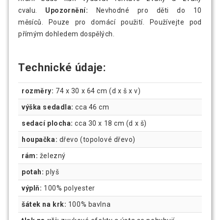
cvalu.
Upozornění:
Nevhodné pro děti do 10
měsíců. Pouze pro domácí použití. Používejte pod
přímým dohledem dospělých.
Technické údaje:
rozměry:
74 x 30 x 64 cm (d x š x v)
výška sedadla:
cca 46 cm
sedací plocha:
cca 30 x 18 cm (d x š)
houpačka:
dřevo (topolové dřevo)
rám:
železný
potah:
plyš
výplň:
100% polyester
šátek na krk:
100% bavlna