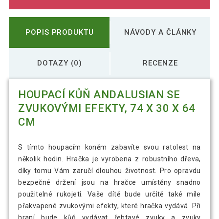
POPIS PRODUKTU
NÁVODY A ČLÁNKY
DOTAZY (0)
RECENZE
HOUPACÍ KŮŇ ANDALUSIAN SE
ZVUKOVÝMI EFEKTY, 74 X 30 X 64
CM
S tímto houpacím koněm zabavíte svou ratolest na
několik hodin. Hračka je vyrobena z robustního dřeva,
díky tomu Vám zaručí dlouhou životnost. Pro opravdu
bezpečné držení jsou na hračce umístěny snadno
použitelné rukojeti. Vaše dítě bude určitě také mile
přakvapené zvukovými efekty, které hračka vydává. Při
hraní bude kůň vydávat řehtavé zvuky a zvuky