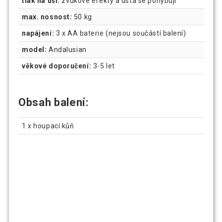
tlak na uši:
zvukové efekty a ústa se pohybují
max. nosnost:
50 kg
napájení:
3 x AA baterie (nejsou součástí balení)
model:
Andalusian
věkové doporučení:
3-5 let
Obsah balení:
1 x houpací kůň