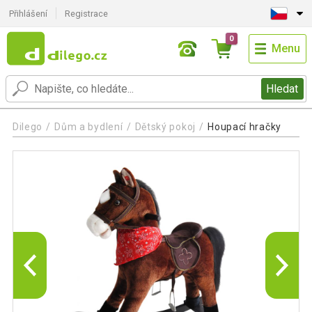
Přihlášení
Registrace
0
Menu
Hledat
Dilego
Dům a bydlení
Dětský pokoj
Houpací hračky