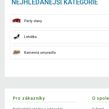
NEJHLEDANĚJŠÍ KATEGORIE
Párty stany
Lehátka
Kamenná umyvadla
Pro zákazníky
O spol
Nejčastější otázky a odpovědi
O firmě