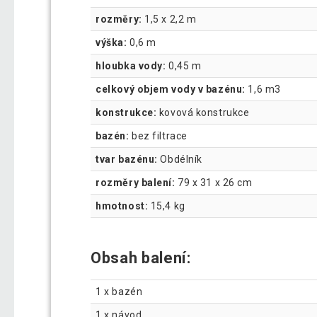
rozměry:
1,5 x 2,2 m
výška:
0,6 m
hloubka vody:
0,45 m
celkový objem vody v bazénu:
1,6 m3
konstrukce:
kovová konstrukce
bazén:
bez filtrace
tvar bazénu:
Obdélník
rozměry balení:
79 x 31 x 26 cm
hmotnost:
15,4 kg
Obsah balení:
1 x bazén
1 x návod