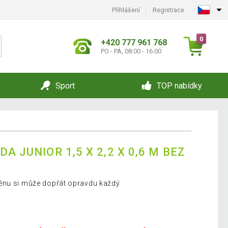
Přihlášení
Registrace
0
+420 777 961 768
PO - PÁ, 08:00 - 16:00
Sport
TOP nabídky
A JUNIOR 1,5 X 2,2 X 0,6 M BEZ
énu si může dopřát opravdu každý.