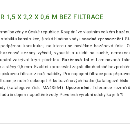
 1,5 X 2,2 X 0,6 M BEZ FILTRACE
zemní bazény v České republice. Koupání ve vlastním velkém bazénu
stabilita konstrukce, široká hladina vody i
snadné zprovoznění
. S
t podpěrnou konstrukci, na kterou se navlékne bazénová folie.
azénové sezony vyčistit, vypustit a uklidit na suché, nemrzno
pání zakrývat krycí plachtou.
Bazénová folie:
Laminovaná folie 
m a stěny 0,5 mm. Kvalitní zpracování zajistí dlouhodobé bezprobl
 pískovou filtraci z naší nabídky. Pro napojení filtrace jsou přip
filtrace je nutné dokoupit: 6 ks bazénových hadic (katalogové čí
sady (katalogové číslo MA43564).
Upozornění:
Tolerance rozměr
kladu či objem napuštěné vody. Povolená výrobní odchylka je 5 %.