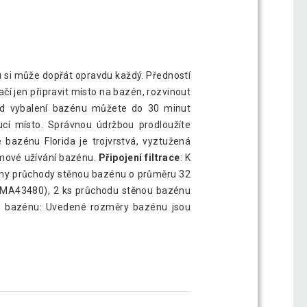
 si může dopřát opravdu každý. Předností
tačí jen připravit místo na bazén, rozvinout
 Od vybalení bazénu můžete do 30 minut
ucí místo. Správnou údržbou prodloužíte
bazénu Florida je trojvrstvá, vyztužená
émové užívání bazénu.
Připojení filtrace
: K
raveny průchody stěnou bazénu o průměru 32
slo MA43480), 2 ks průchodu stěnou bazénu
ů bazénu: Uvedené rozměry bazénu jsou