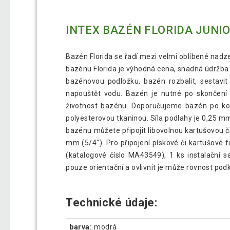
INTEX BAZÉN FLORIDA JUNIOR
Bazén Florida se řadí mezi velmi oblíbené nad
bazénu Florida je výhodná cena, snadná údržba. 
bazénovou podložku, bazén rozbalit, sestavi
napouštět vodu. Bazén je nutné po skončení b
životnost bazénu. Doporučujeme bazén po kou
polyesterovou tkaninou. Síla podlahy je 0,25 m
bazénu můžete připojit libovolnou kartušovou či
mm (5/4"). Pro připojení pískové či kartušové 
(katalogové číslo MA43549), 1 ks instalační 
pouze orientační a ovlivnit je může rovnost pod
Technické údaje:
barva:
modrá