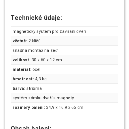
Technické údaje:
magnetický systém pro zavírání dveří
včetně:
2 klíčů
snadná montáž na zeď
velikost:
30 x 60 x 12 cm
materiál:
ocel
hmotnost:
4,3 kg
barva:
stříbrná
systém zámku dveří s magnety
rozměry balení:
34,9 x 16,9 x 65 cm
Obsah balení: