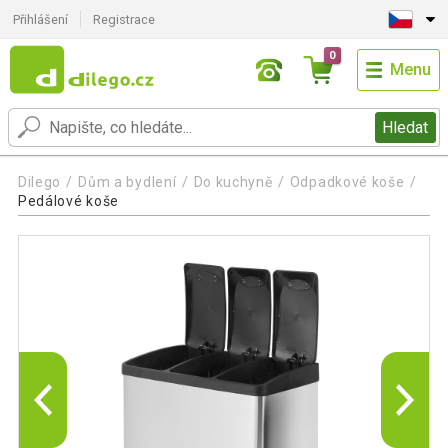
Přihlášení
Registrace
0
Menu
Hledat
Dilego
Dům a bydlení
Do kuchyně
Odpadkové koše
Pedálové koše