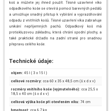
koš a můžete jej ihned použít. Těsně uzavřené víko
odpadkového koše se otevírá pomocí barevných pedálů
a umožňuje snadný přístup k vybírání a vyprazdňování
odpadu z vnitřních košů. Těsné uzavření víka zabraňuje
unikání nepříjemných pachů. Odpadkový koš má
protiskluzovou základnu, která chrání spodní plochy, a
také praktické držadlo na zadní straně pro snadnou
přepravu celého koše.
Technické údaje:
objem:
45 l ( 3 x 15 l )
celkové rozměry:
cca 60 x 35 x 48,5 cm (š x d x v)
rozměry vnitřního koše (vyjmutelného):
cca 25,5 x
18,5 x 40 cm (š x d x v)
celková výška koše při otevřeném víku:
74 cm
hmotnost:
cca 6,7 kg