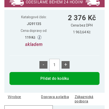
ODESÍLÁME BĚHEM 24 HODIN!
Jago Odpadkový koš na tříděný odpad
2 976 Kč
2 376 Kč
60 L, nerezový
Katalogové číslo:
JG91135
Cena bez DPH
Cena dopravy od:
1 963,64 Kč
119 Kč
skladem
-
+
Přidat do košíku
Výrobce
Doprava a platba
Zákaznická
podpora