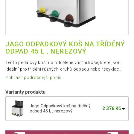
JAGO ODPADKOVÝ KOŠ NA TŘÍDĚNÝ
ODPAD 45 L , NEREZOVÝ
Tento pedálový koš má oddělené vnitřní koše, které jsou
ideální pro třídění různých druhů odpadu nebo recyklaci.
Zobrazit podrobnější popis
Varianty produktu
Jago Odpadkový koš na tříděný
2 376 Kč
odpad 45 L , nerezový
Jago Odpadkový koš na tříděný odpad
1 166 Kč
16 L, nerezový