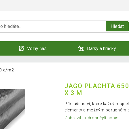
Hledat
Volný čas
Dárky a hračky
0 g/m2
JAGO PLACHTA 650 
X 3 M
Příslušenství, které každý majit
elementy a možným poruchám b
Zobrazit podrobnější popis