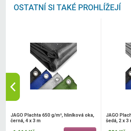
OSTATNÍ SI TAKÉ PROHLÍŽEJÍ
JAGO Plachta 650 g/m², hliníková oka,
JAGO Placht
černá, 4 x 3 m
šedá, 2 x 3