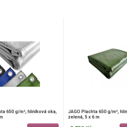
a 650 g/m², hliníková oka,
JAGO Plachta 650 g/m², hli
 m
zelená, 5 x 6 m