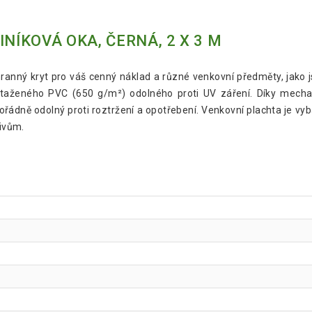
NÍKOVÁ OKA, ČERNÁ, 2 X 3 M
anný kryt pro váš cenný náklad a různé venkovní předměty, jako j
otaženého PVC (650 g/m²) odolného proti UV záření. Díky mecha
ořádně odolný proti roztržení a opotřebení. Venkovní plachta je vy
livům.