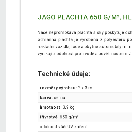
JAGO PLACHTA 650 G/M², HLI
Naše nepromokavá plachta s oky poskytuje ochr
ochranná plachta je vyrobena z polyesteru p
nákladní vozidla, lodě a obytné automobily mim
vynikající odolnost proti vodě a povětrnostním v
Technické údaje:
rozměry výrobku:
2 x 3 m
barva:
černá
hmotnost:
3,9 kg
třívrstvé:
650 g/m²
odolnost vůči UV záření