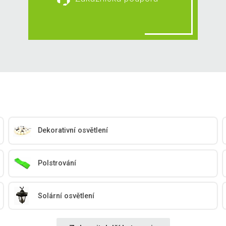
Dekorativní osvětlení
Polstrování
Solární osvětlení