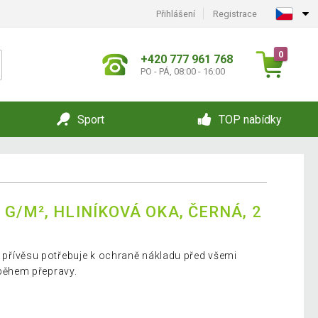
Přihlášení
Registrace
0
+420 777 961 768
PO - PÁ, 08:00 - 16:00
Sport
TOP nabídky
G/M², HLINÍKOVÁ OKA, ČERNÁ, 2
el přívěsu potřebuje k ochraně nákladu před všemi
ěhem přepravy.