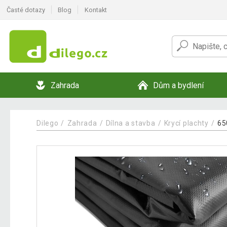
Časté dotazy
Blog
Kontakt
Zahrada
Dům a bydlení
Dilego
Zahrada
Dílna a stavba
Krycí plachty
65