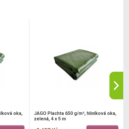
níková oka,
JAGO Plachta 650 g/m², hliníková oka,
zelená, 4 x 5 m