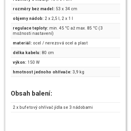
rozměry bez madel:
53 x 34 cm
objemy nádob:
2 x 2,5 l, 2 x 1 l
regulace teploty:
min. 45 °C až max. 85 °C (3
možnosti nastavení)
materiál:
ocel / nerezová ocel a plast
délka kabelu:
80 cm
výkon:
150 W
hmotnost jednoho ohřívače:
3,9 kg
Obsah balení:
2 x bufetový ohřívač jídla se 3 nádobami