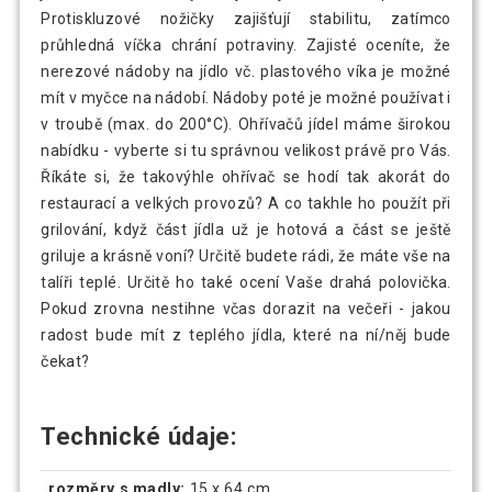
Protiskluzové nožičky zajišťují stabilitu, zatímco
průhledná víčka chrání potraviny. Zajisté oceníte, že
nerezové nádoby na jídlo vč. plastového víka je možné
mít v myčce na nádobí. Nádoby poté je možné používat i
v troubě (max. do 200°C). Ohřívačů jídel máme širokou
nabídku - vyberte si tu správnou velikost právě pro Vás.
Říkáte si, že takovýhle ohřívač se hodí tak akorát do
restaurací a velkých provozů? A co takhle ho použít při
grilování, když část jídla už je hotová a část se ještě
griluje a krásně voní? Určitě budete rádi, že máte vše na
talíři teplé. Určitě ho také ocení Vaše drahá polovička.
Pokud zrovna nestihne včas dorazit na večeři - jakou
radost bude mít z teplého jídla, které na ní/něj bude
čekat?
Technické údaje:
rozměry s madly:
15 x 64 cm