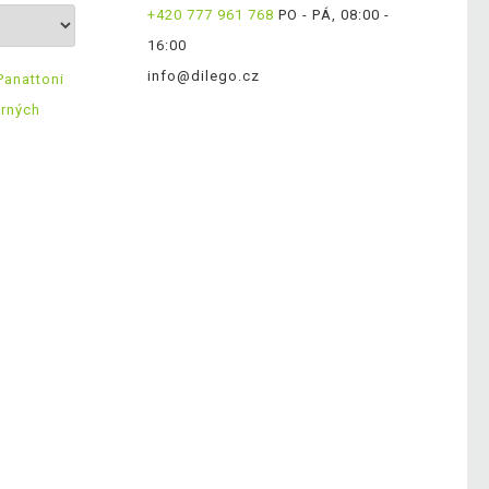
+420 777 961 768
PO - PÁ, 08:00 -
16:00
info@dilego.cz
Panattoni
ěrných