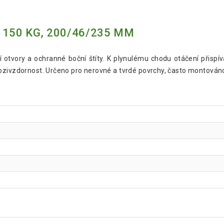
150 KG, 200/46/235 MM
otvory a ochranné boční štíty. K plynulému chodu otáčení přispívá
ozivzdornost. Určeno pro nerovné a tvrdé povrchy, často montováno