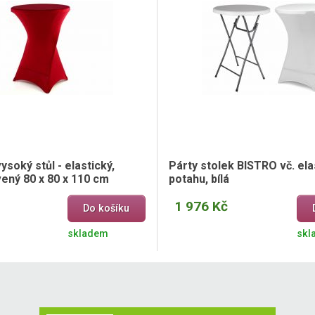
ysoký stůl - elastický,
Párty stolek BISTRO vč. el
ený 80 x 80 x 110 cm
potahu, bílá
1 976 Kč
Do košíku
skladem
skl