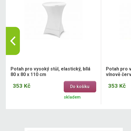
Potah pro vysoký stůl, elastický, bílá
Potah pro v
80 x 80 x 110 cm
vínově červ
353 Kč
353 Kč
Do košíku
skladem