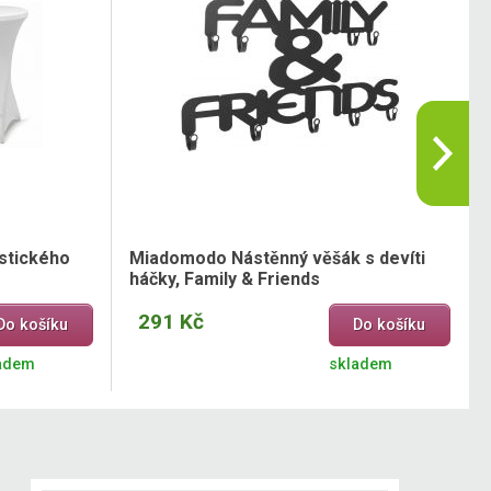
astického
Miadomodo Nástěnný věšák s devíti
háčky, Family & Friends
291 Kč
Do košíku
Do košíku
adem
skladem