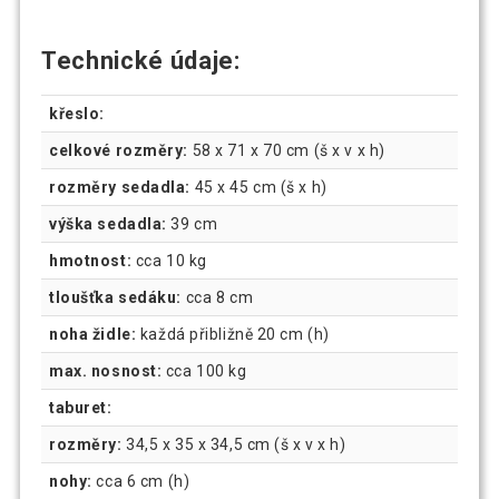
Technické údaje:
křeslo:
celkové rozměry:
58 x 71 x 70 cm (š x v x h)
rozměry sedadla:
45 x 45 cm (š x h)
výška sedadla:
39 cm
hmotnost:
cca 10 kg
tloušťka sedáku:
cca 8 cm
noha židle:
každá přibližně 20 cm (h)
max. nosnost:
cca 100 kg
taburet:
rozměry:
34,5 x 35 x 34,5 cm (š x v x h)
nohy:
cca 6 cm (h)