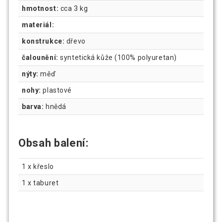
hmotnost:
cca 3 kg
materiál:
konstrukce:
dřevo
čalounění:
syntetická kůže (100% polyuretan)
nýty:
měď
nohy:
plastové
barva:
hnědá
Obsah balení:
1 x křeslo
1 x taburet