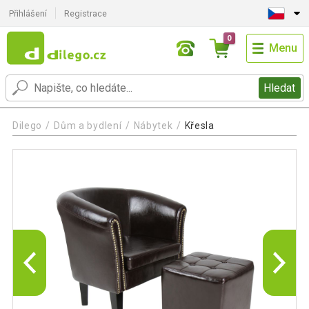
Přihlášení
Registrace
0
Menu
Hledat
Dilego
Dům a bydlení
Nábytek
Křesla