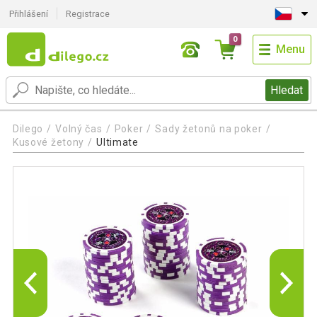
Přihlášení
Registrace
0
Menu
Hledat
Dilego
Volný čas
Poker
Sady žetonů na poker
Kusové žetony
Ultimate