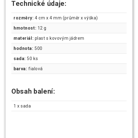
Technické údaje:
rozměry:
4 cm x 4 mm (průměr x výška)
hmotnost:
12 g
materiál:
plast s kovovým jádrem
hodnota:
500
sada:
50 ks
barva:
fialová
Obsah balení:
1 x sada