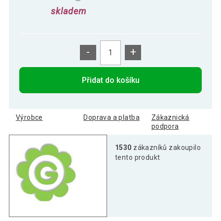
skladem
-
+
Přidat do košíku
Výrobce
Doprava a platba
Zákaznická
podpora
1530
zákazníků zakoupilo
tento produkt