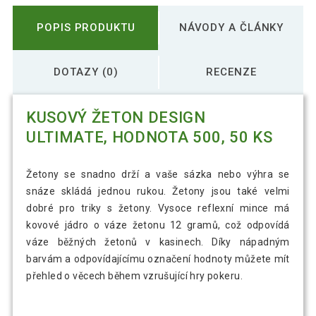
POPIS PRODUKTU
NÁVODY A ČLÁNKY
DOTAZY (0)
RECENZE
KUSOVÝ ŽETON DESIGN
ULTIMATE, HODNOTA 500, 50 KS
Žetony se snadno drží a vaše sázka nebo výhra se
snáze skládá jednou rukou. Žetony jsou také velmi
dobré pro triky s žetony. Vysoce reflexní mince má
kovové jádro o váze žetonu 12 gramů, což odpovídá
váze běžných žetonů v kasinech. Díky nápadným
barvám a odpovídajícímu označení hodnoty můžete mít
přehled o věcech během vzrušující hry pokeru.