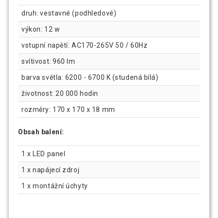
druh: vestavné (podhledové)
výkon: 12 w
vstupní napětí: AC170-265V 50 / 60Hz
svítivost: 960 lm
barva světla: 6200 - 6700 K (studená bílá)
životnost: 20 000 hodin
rozměry: 170 x 170 x 18 mm
Obsah balení:
1 x LED panel
1 x napájecí zdroj
1 x montážní úchyty