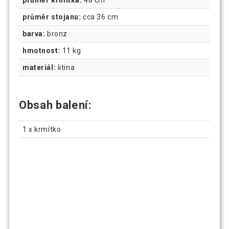
průměr krmítka:
48 cm
průměr stojanu:
cca 36 cm
barva:
bronz
hmotnost:
11 kg
materiál:
litina
Obsah balení:
1 x krmítko