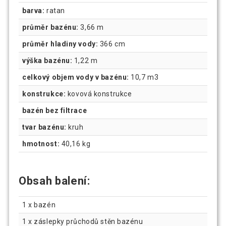
barva:
ratan
průměr bazénu:
3,66 m
průměr hladiny vody:
366 cm
výška bazénu:
1,22 m
celkový objem vody v bazénu:
10,7 m3
konstrukce:
kovová konstrukce
bazén bez filtrace
tvar bazénu:
kruh
hmotnost:
40,16 kg
Obsah balení:
1 x bazén
1 x záslepky průchodů stěn bazénu