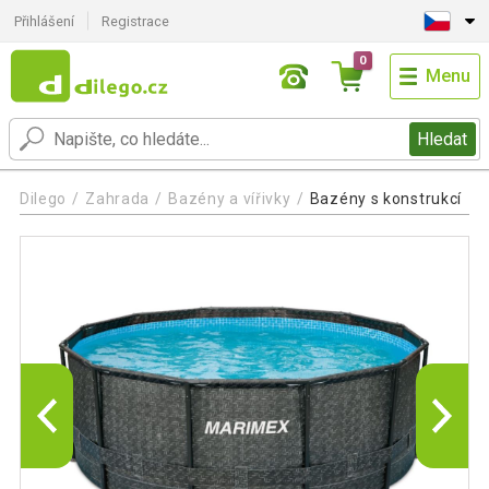
Přihlášení
Registrace
0
Menu
Hledat
Dilego
Zahrada
Bazény a vířivky
Bazény s konstrukcí