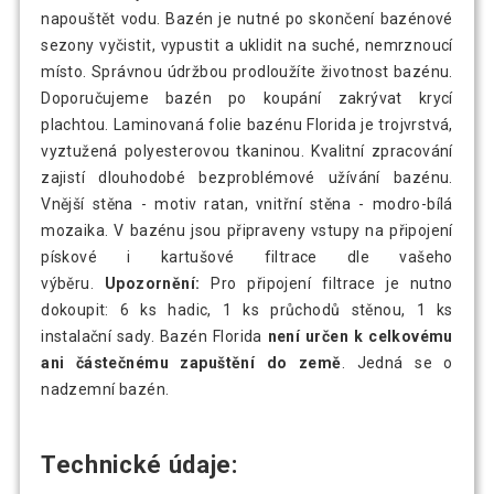
napouštět vodu. Bazén je nutné po skončení bazénové
sezony vyčistit, vypustit a uklidit na suché, nemrznoucí
místo. Správnou údržbou prodloužíte životnost bazénu.
Doporučujeme bazén po koupání zakrývat krycí
plachtou. Laminovaná folie bazénu Florida je trojvrstvá,
vyztužená polyesterovou tkaninou. Kvalitní zpracování
zajistí dlouhodobé bezproblémové užívání bazénu.
Vnější stěna - motiv ratan, vnitřní stěna - modro-bílá
mozaika. V bazénu jsou připraveny vstupy na připojení
pískové i kartušové filtrace dle vašeho
výběru.
Upozornění:
Pro připojení filtrace je nutno
dokoupit: 6 ks hadic, 1 ks průchodů stěnou, 1 ks
instalační sady. Bazén Florida
není určen k celkovému
ani částečnému zapuštění do země
. Jedná se o
nadzemní bazén.
Technické údaje: