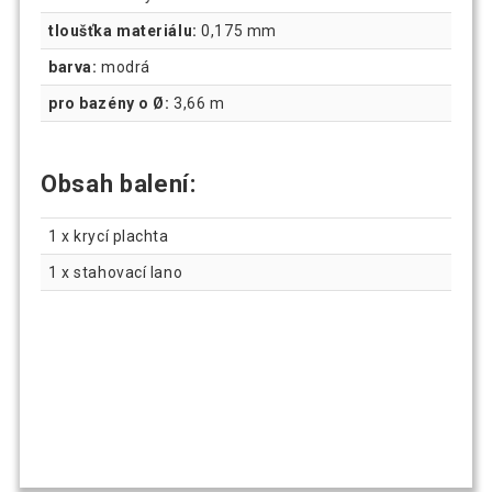
tloušťka materiálu:
0,175 mm
barva:
modrá
pro bazény o Ø:
3,66 m
Obsah balení:
1 x krycí plachta
1 x stahovací lano