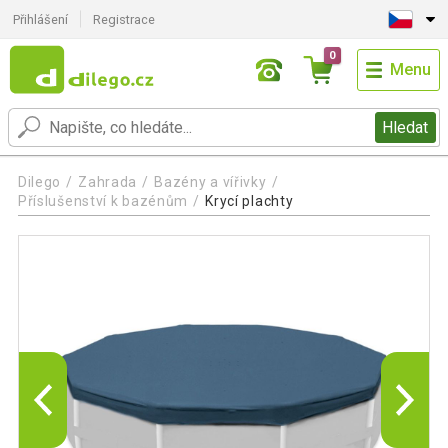
Přihlášení
Registrace
0
Menu
Hledat
Dilego
Zahrada
Bazény a vířivky
Příslušenství k bazénům
Krycí plachty