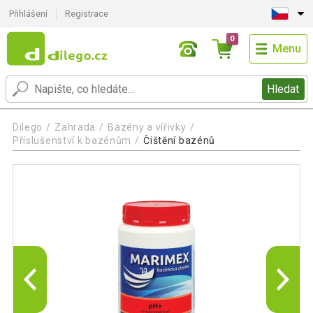
Přihlášení
Registrace
0
Menu
Hledat
Dilego
Zahrada
Bazény a vířivky
Příslušenství k bazénům
Čištění bazénů