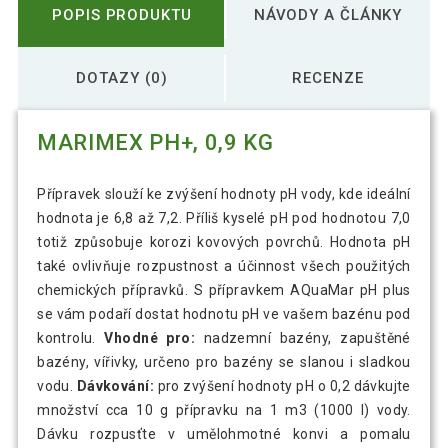
POPIS PRODUKTU
NÁVODY A ČLÁNKY
DOTAZY (0)
RECENZE
MARIMEX PH+, 0,9 KG
Přípravek slouží ke zvýšení hodnoty pH vody, kde ideální
hodnota je 6,8 až 7,2. Příliš kyselé pH pod hodnotou 7,0
totiž způsobuje korozi kovových povrchů. Hodnota pH
také ovlivňuje rozpustnost a účinnost všech použitých
chemických přípravků. S přípravkem AQuaMar pH plus
se vám podaří dostat hodnotu pH ve vašem bazénu pod
kontrolu.
Vhodné pro:
nadzemní bazény, zapuštěné
bazény, vířivky, určeno pro bazény se slanou i sladkou
vodu.
Dávkování:
pro zvýšení hodnoty pH o 0,2 dávkujte
množství cca 10 g přípravku na 1 m3 (1000 l) vody.
Dávku rozpusťte v umělohmotné konvi a pomalu