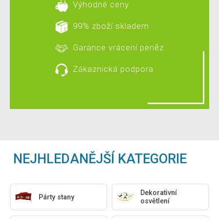
Výhodné ceny
99% zboží skladem
Garance vrácení peněz
Zákaznická podpora
NEJHLEDANĚJŠÍ KATEGORIE
Dekorativní
Párty stany
osvětlení