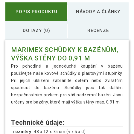
POPIS PRODUKTU
NÁVODY A ČLÁNKY
DOTAZY (0)
RECENZE
MARIMEX SCHŮDKY K BAZÉNŮM,
VÝŠKA STĚNY DO 0,91 M
Pro pohodlné a jednoduché koupání v bazénu
používejte naše kovové schůdky s plastovými stupínky.
Při jejich uklizení zabráníte dětem nebo zvířatům
spadnout do bazénu. Schůdky jsou tak dalším
bezpečnostním prvkem pro váš nadzemní bazén. Jsou
určeny pro bazény, které mají výšku stěny max. 0,91 m.
Technické údaje:
rozměry:
48 x 12 x 75 cm (v x š x d)