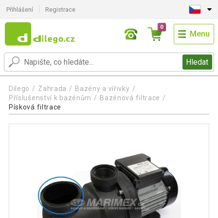
Přihlášení
Registrace
0
Menu
Hledat
Dilego
Zahrada
Bazény a vířivky
Příslušenství k bazénům
Bazénová filtrace
Písková filtrace