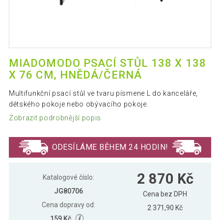
MIADOMODO PSACÍ STŮL 138 X 138
X 76 CM, HNĚDÁ/ČERNÁ
Multifunkční psací stůl ve tvaru písmene L do kanceláře,
dětského pokoje nebo obývacího pokoje.
Zobrazit podrobnější popis
ODESÍLÁME BĚHEM 24 HODIN!
2 870 Kč
Katalogové číslo:
JG80706
Cena bez DPH
Cena dopravy od:
2 371,90 Kč
159 Kč