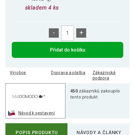
skladem 4 ks
-
+
Přidat do košíku
Výrobce
Doprava a platba
Zákaznická
podpora
450
zákazníků zakoupilo
tento produkt
Návod k sestavení
POPIS PRODUKTU
NÁVODY A ČLÁNKY