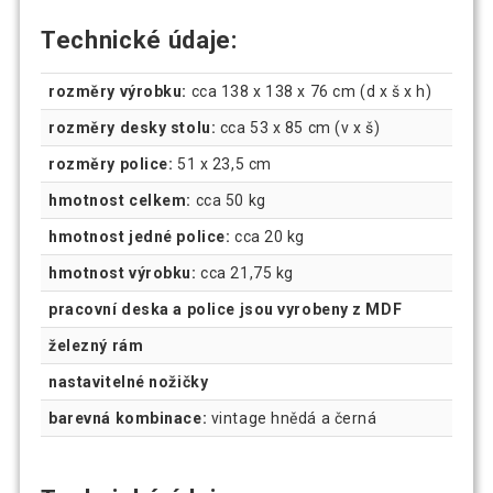
Technické údaje:
rozměry výrobku:
cca 138 x 138 x 76 cm (d x š x h)
rozměry desky stolu:
cca 53 x 85 cm (v x š)
rozměry police:
51 x 23,5 cm
hmotnost celkem:
cca 50 kg
hmotnost jedné police:
cca 20 kg
hmotnost výrobku:
cca 21,75 kg
pracovní deska a police jsou vyrobeny z MDF
železný rám
nastavitelné nožičky
barevná kombinace:
vintage hnědá a černá