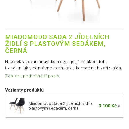
MIADOMODO SADA 2 JÍDELNÍCH
ŽIDLÍ S PLASTOVÝM SEDÁKEM,
ČERNÁ
Nábytek ve skandinávském stylu je již nějakou dobu
trendem jak v domácnostech, tak v komerčních zařízeních.
Zobrazit podrobnější popis
Varianty produktu
Miadomodo Sada 2 jídelních židlí s
3 100 Kč
plastovým sedákem, černá
Miadomodo Sada 2 jídelních židlí s
2 858 Kč
plastovým sedákem, bílá