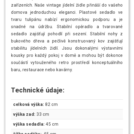
zařízeních. Naše vintage jídelní židle přináší do vašeho
domova jednoduchou eleganci. Plastové sedadlo ve
tvaru tulipánu nabízí ergonomickou podporu a je
snadné na údržbu. Stabilní opěradlo a tvarované
sedadlo zajišťují pohodlí při sezení. Stabilní nohy z
bukového dřeva a pečlivě konstruovaný kov zajišťují
stabilitu jídelních židlí. Jsou dokonalými výstavními
kousky pro každý pokoj v domě a mohou být dokonce
součástí vytouženého retro prostředí konceptuálního
baru, restaurace nebo kavárny.
Technické údaje:
celková výška:
82 cm
výška zad:
33 cm
výška sedadla:
45 cm
šířka sedáku:
45 cm