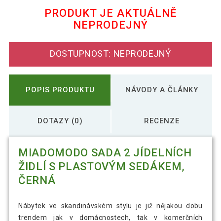
PRODUKT JE AKTUÁLNĚ
NEPRODEJNÝ
Miadomodo Sada 2 jídelních židlí s
2 651 Kč
plastovým sedákem, šedá
DOSTUPNOST: NEPRODEJNÝ
Miadomodo Sada 2 jídelních židlí s
3 208 Kč
plastovým sedákem, žlutá
POPIS PRODUKTU
NÁVODY A ČLÁNKY
DOTAZY (0)
RECENZE
MIADOMODO SADA 2 JÍDELNÍCH
ŽIDLÍ S PLASTOVÝM SEDÁKEM,
ČERNÁ
Nábytek ve skandinávském stylu je již nějakou dobu
trendem jak v domácnostech, tak v komerčních