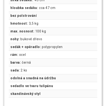
hloubka sedáku:
cca 47 cm
bez polstrování
hmotnost:
3,5 kg
max. nosnost:
100 kg
nohy:
bukové dřevo
sedák + opěradlo:
polypropylen
rám:
ocel
barva:
černá
sada:
2 ks
odolná a snadná na údržbu
sedadlo ve tvaru tulipánu
skandinávský styl