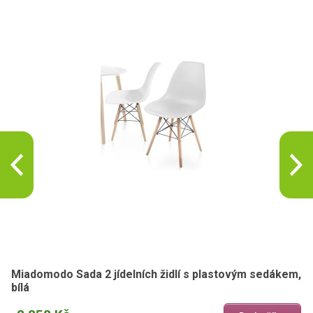
Miadomodo Sada 2 jídelních židlí s plastovým sedákem,
bílá