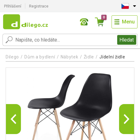
Přihlášení
Registrace
0
Menu
Hledat
Dilego
Dům a bydlení
Nábytek
Židle
Jídelní židle