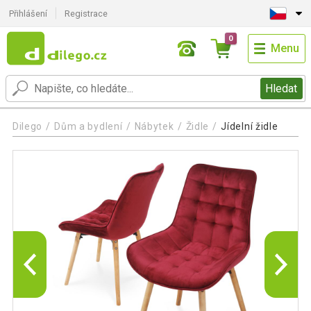
Přihlášení
Registrace
0
Menu
Hledat
Dilego
Dům a bydlení
Nábytek
Židle
Jídelní židle