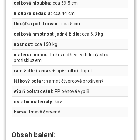
celková hloubka:
cca 59,5 cm
hloubka sedadla:
cca 44 cm
tloušťka polstrování:
cca 5 cm
celková hmotnost jedné židle:
cca 5,3 kg
nosnost:
cca 150 kg
materiál nohou:
bukové dřevo v dolní části s
protiskluzem
rám židle (sedák + opěradlo):
topol
látkový potah:
samet čtvercově prošívaný
výplň polstrování:
PP pěnová výplň
ostatní materiály:
kov
barva:
tmavě červená
Obsah balení: