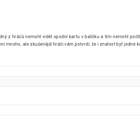
ádný z hráčů nemohl vidět spodní kartu v balíčku a tím nemohl počít
í mnoho, ale zkušenější hráči vám potvrdí, že i znalost byť jedné k