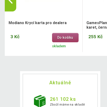
5
Modiano Krycí karta pro dealera
GamesPlan
karet, čern
3 Kč
255 Kč
Do košíku
skladem
Aktuálně
261 102 ks
Zboží máme na skladě