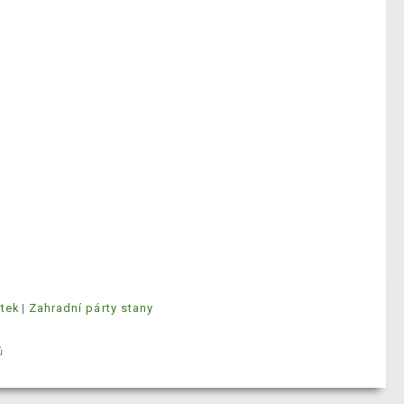
ytek
Zahradní párty stany
ů