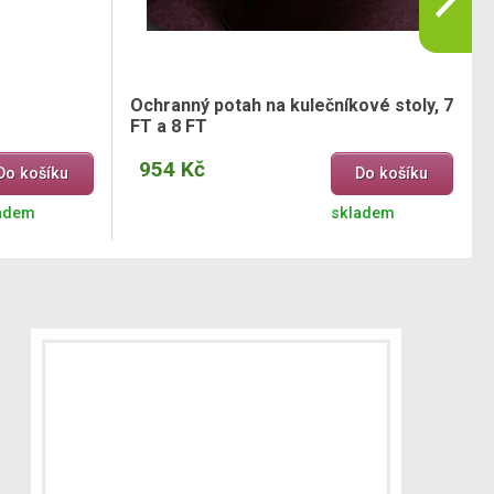
Ochranný potah na kulečníkové stoly, 7
FT a 8 FT
954 Kč
Do košíku
Do košíku
adem
skladem