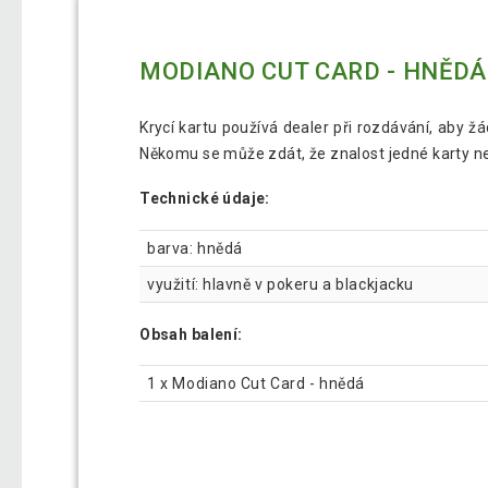
MODIANO CUT CARD - HNĚDÁ
Krycí kartu používá dealer při rozdávání, aby ž
Někomu se může zdát, že znalost jedné karty nen
Technické údaje:
barva: hnědá
využití: hlavně v pokeru a blackjacku
Obsah balení:
1 x Modiano Cut Card - hnědá