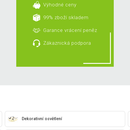
Výhodné ceny
99% zboží skladem
Garance vrácení peněz
Zákaznická podpora
Dekorativní osvětlení