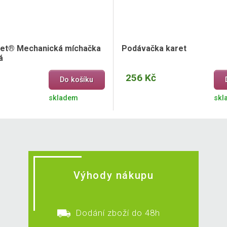
et® Mechanická míchačka
Podávačka karet
á
256 Kč
Do košíku
skladem
skl
Výhody nákupu
Dodání zboží do 48h