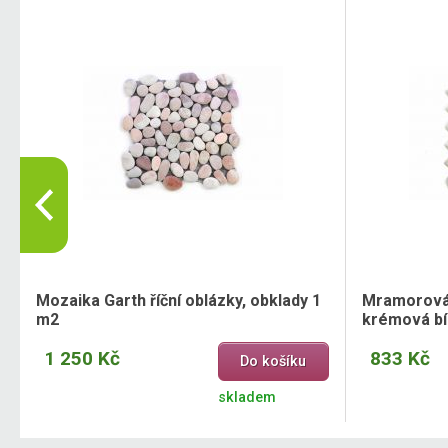
Mozaika Garth říční oblázky, obklady 1
Mramorová 
m2
krémová bí
1 250 Kč
833 Kč
Do košíku
skladem