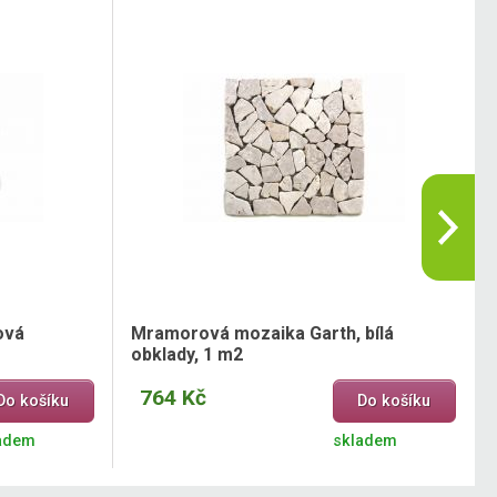
ová
Mramorová mozaika Garth, bílá
obklady, 1 m2
764 Kč
Do košíku
Do košíku
adem
skladem