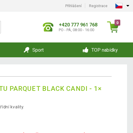
Přihlášení
Registrace
0
+420 777 961 768
PO - PÁ, 08:00 - 16:00
Sport
TOP nabídky
TU PARQUET BLACK CANDI - 1×
dní kvality.