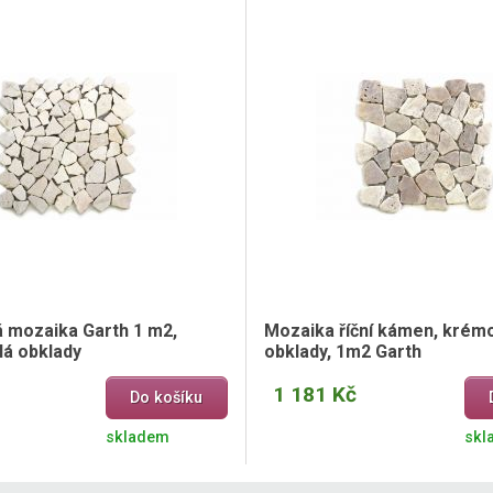
mozaika Garth 1 m2,
Mozaika říční kámen, krém
lá obklady
obklady, 1m2 Garth
1 181 Kč
Do košíku
skladem
skl