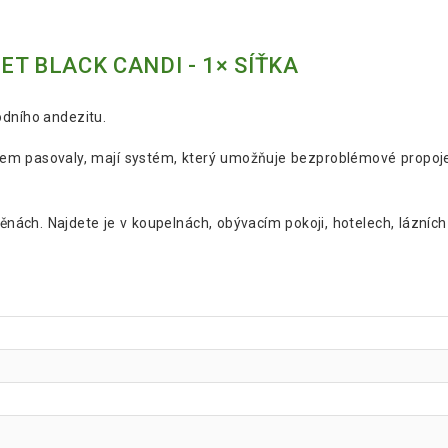
T BLACK CANDI - 1× SÍŤKA
odního andezitu.
jem pasovaly, mají systém, který umožňuje bezproblémové propoje
ěnách. Najdete je v koupelnách, obývacím pokoji, hotelech, lázní