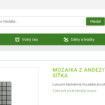
Hledat
Volný čas
Dárky a hračky
MOZAIKA Z ANDEZI
SÍŤKA
Luxusní kamenná mozaika prvotří
Zobrazit podrobnější popis