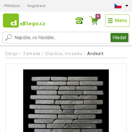
Přihlášení
Registrace
0
Menu
Hledat
Dilego
Zahrada
Dlaždice, mozaiky
Andezit