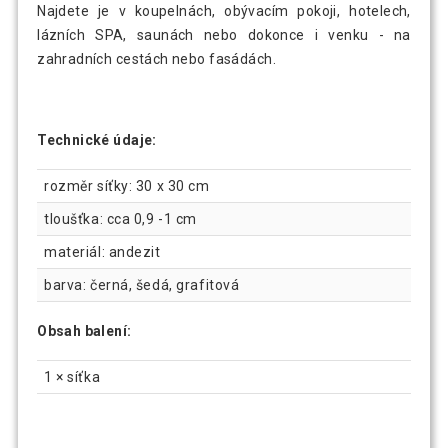
Najdete je v koupelnách, obývacím pokoji, hotelech,
lázních SPA, saunách nebo dokonce i venku - na
zahradních cestách nebo fasádách.
Technické údaje:
rozměr síťky: 30 x 30 cm
tloušťka: cca 0,9 -1 cm
materiál: andezit
barva: černá, šedá, grafitová
Obsah balení:
1 × síťka