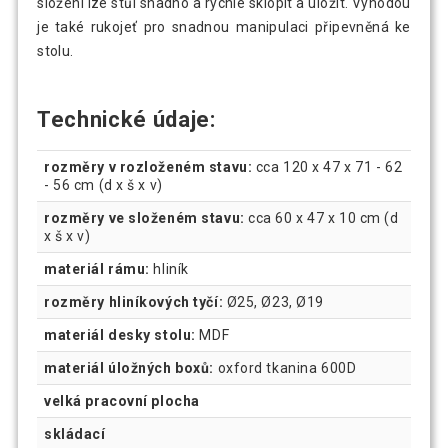
složení lze stůl snadno a rychle sklopit a uložit. Výhodou
je také rukojeť pro snadnou manipulaci připevněná ke
stolu.
Technické údaje:
rozměry v rozloženém stavu:
cca 120 x 47 x 71 - 62
- 56 cm (d x š x v)
rozměry ve složeném stavu:
cca 60 x 47 x 10 cm (d
x š x v)
materiál rámu:
hliník
rozměry hliníkových tyčí:
Ø25, Ø23, Ø19
materiál desky stolu:
MDF
materiál úložných boxů:
oxford tkanina 600D
velká pracovní plocha
skládací