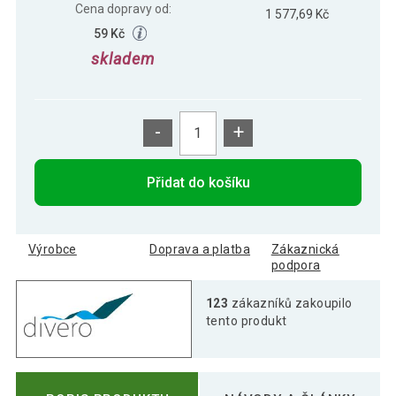
Cena dopravy od:
1 577,69 Kč
59 Kč
skladem
-
+
Přidat do košíku
Výrobce
Doprava a platba
Zákaznická
podpora
123
zákazníků zakoupilo
tento produkt