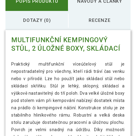
POPIS PRODUKTU
NÁVODY A ČLÁNKY
DOTAZY (0)
RECENZE
MULTIFUNKČNÍ KEMPINGOVÝ
STŮL, 2 ÚLOŽNÉ BOXY, SKLÁDACÍ
Praktický multifunkční víceúčelový stůl je
nepostradatelný pro všechny, kteří rádi tráví čas venku
nebo v přírodě. Lze ho použít jako skládací stůl nebo
skládací skříňku. Stůl je lehký, sklopný, skládací a
výškově nastavitelný do tří poloh. Dva velké úložné boxy
pod stolem vám při kempování nabízejí dostatek místa
na prádlo či kempingové náčiní. Konstrukce stolu je ze
stabilního hliníkového rámu. Robustní a velká deska
stolu zaručuje dostatečnou pracovní a úložnou plochu.
Povrch je velmi snadný na údržbu. Díky možnosti