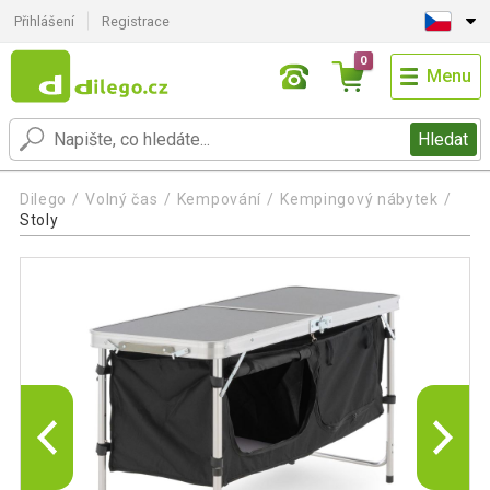
Přihlášení
Registrace
0
Menu
Hledat
Dilego
Volný čas
Kempování
Kempingový nábytek
Stoly