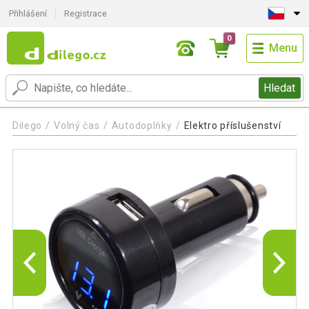
Přihlášení
Registrace
0
Menu
Hledat
Dilego
Volný čas
Autodoplňky
Elektro příslušenství