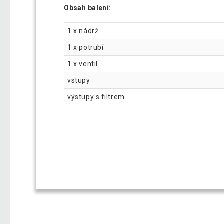
Obsah balení:
1 x nádrž
1 x potrubí
1 x ventil
vstupy
výstupy s filtrem