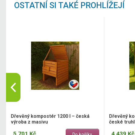
OSTATNÍ SI TAKÉ PROHLÍŽEJÍ
Dřevěný kompostér 1200 l – česká
Dřevěný ko
výroba z masivu
české truh
5 701 Kč
4 439 Kč
Do košíku