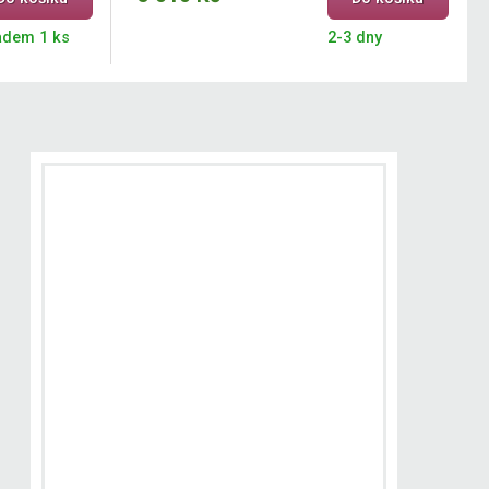
adem 1 ks
2-3 dny