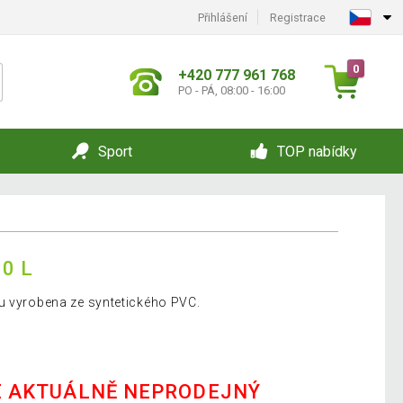
Přihlášení
Registrace
0
+420 777 961 768
PO - PÁ, 08:00 - 16:00
Sport
TOP nabídky
0 L
u vyrobena ze syntetického PVC.
E AKTUÁLNĚ NEPRODEJNÝ