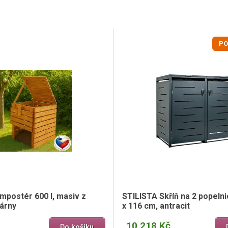
PO
mpostér 600 l, masiv z
STILISTA Skříň na 2 popelni
lárny
x 116 cm, antracit
10 218 Kč
Do košíku