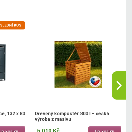
SLEDNÍ KUS
ce, 132 x 80
Dřevěný kompostér 800 l – česká
výroba z masivu
5 010 Kč
Do košíku
Do košíku