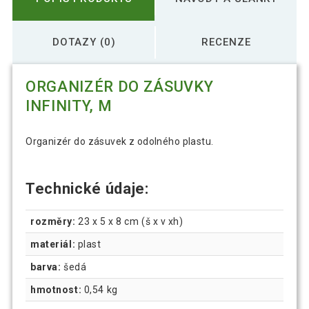
DOTAZY (0)
RECENZE
ORGANIZÉR DO ZÁSUVKY
INFINITY, M
Organizér do zásuvek z odolného plastu.
Technické údaje:
rozměry:
23 x 5 x 8 cm (š x v xh)
materiál:
plast
barva:
šedá
hmotnost:
0,54 kg