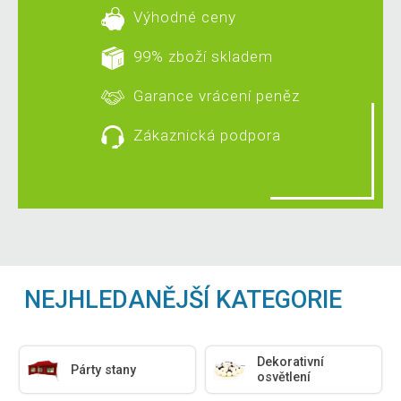
Výhodné ceny
99% zboží skladem
Garance vrácení peněz
Zákaznická podpora
NEJHLEDANĚJŠÍ KATEGORIE
Dekorativní
Párty stany
osvětlení