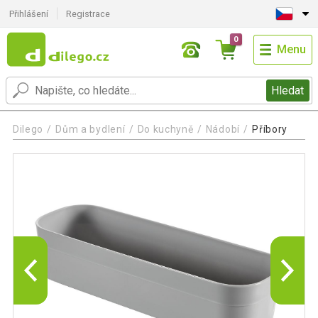
Přihlášení
Registrace
0
Menu
Hledat
Dilego
Dům a bydlení
Do kuchyně
Nádobí
Příbory