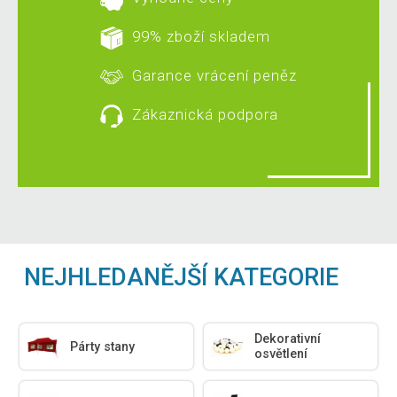
99% zboží skladem
Garance vrácení peněz
Zákaznická podpora
NEJHLEDANĚJŠÍ KATEGORIE
Dekorativní
Párty stany
osvětlení