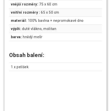
vnější rozměry:
75 x 60 cm
vnitřní rozměry :
65 x 50 cm
materiál:
100% bavlna + nepromokavé dno
výplň:
duté vlákno, molitan
barva:
hnědý melír
Obsah balení:
1 x pelíšek