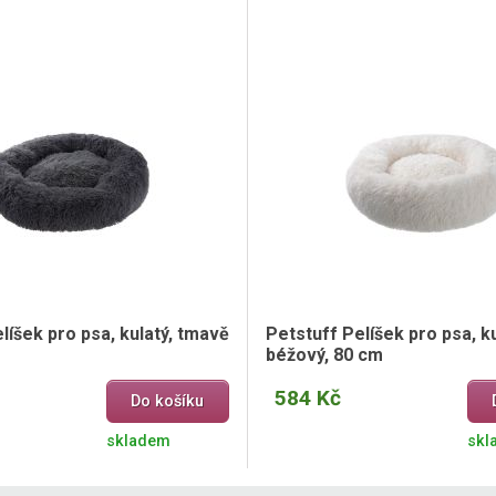
líšek pro psa, kulatý, tmavě
Petstuff Pelíšek pro psa, ku
m
béžový, 80 cm
584 Kč
Do košíku
skladem
skl