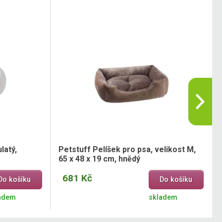
latý,
Petstuff Pelíšek pro psa, velikost M,
65 x 48 x 19 cm, hnědý
681 Kč
Do košíku
Do košíku
adem
skladem