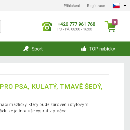
Přihlášení
Registrace
0
+420 777 961 768
PO - PÁ, 08:00 - 16:00
Sport
TOP nabídky
PRO PSA, KULATÝ, TMAVĚ ŠEDÝ,
mácí mazlíčky, který bude zároveň i stylovým
ek lze jednoduše vyprat v pračce.