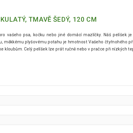
 KULATÝ, TMAVĚ ŠEDÝ, 120 CM
ro vašeho psa, kočku nebo jiné domácí mazlíčky. Náš pelíšek j
mu, měkkému plyšovému potahu je hmotnost Vašeho čtyřnohého pří
ke kloubům. Celý pelíšek lze prát ručně nebo v pračce při nízkých t