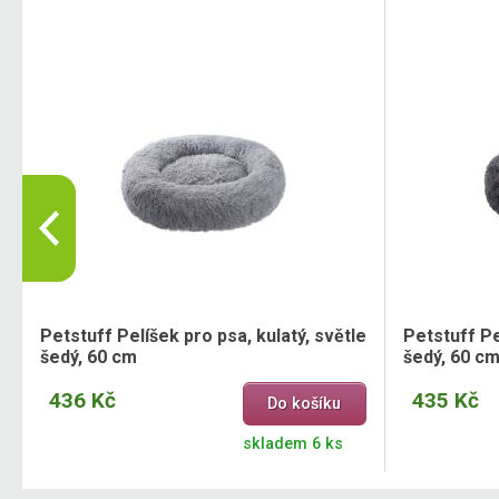
,
Petstuff Pelíšek pro psa, kulatý, světle
Petstuff Pe
šedý, 60 cm
šedý, 60 c
436 Kč
435 Kč
Do košíku
skladem 6 ks