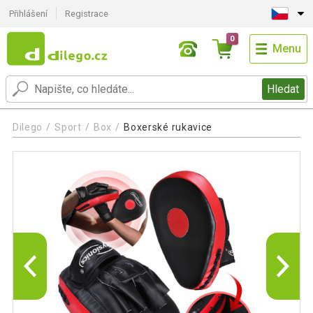
Přihlášení
Registrace
0
Menu
Hledat
Dilego
Sport
Box
Boxerské rukavice