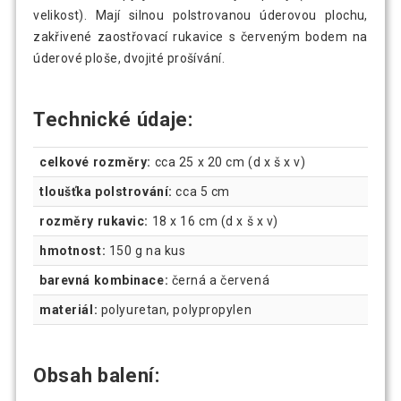
velikost). Mají silnou polstrovanou úderovou plochu,
zakřivené zaostřovací rukavice s červeným bodem na
úderové ploše, dvojité prošívání.
Technické údaje:
celkové rozměry:
cca 25 x 20 cm (d x š x v)
tloušťka polstrování:
cca 5 cm
rozměry rukavic:
18 x 16 cm (d x š x v)
hmotnost:
150 g na kus
barevná kombinace:
černá a červená
materiál:
polyuretan, polypropylen
Obsah balení: