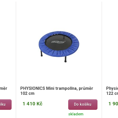
ůměr
PHYSIONICS Mini trampolína, průměr
Physi
102 cm
122 c
1 410 Kč
1 9
íku
Do košíku
skladem