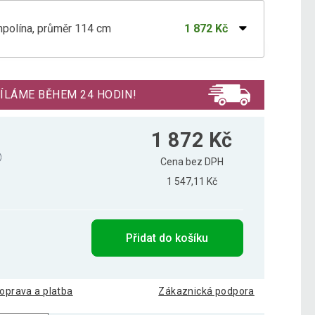
mpolína, průměr 114 cm
1 872 Kč
ampolína, průměr 102 cm
1 410 Kč
ÍLÁME BĚHEM 24 HODIN!
mpolína, průměr 122 cm
1 907 Kč
1 872 Kč
Cena bez DPH
1 547,11 Kč
ampolína, průměr 81 cm
983 Kč
Přidat do košíku
oprava a platba
Zákaznická podpora