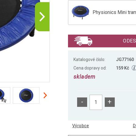
Physionics Mini tra
PHYSIONICS Mini tr
ODES
Physionics Mini tra
Katalogové číslo:
JG77160
Cena dopravy od:
159 Kč
skladem
PHYSIONICS Mini tr
-
+
Výrobce
D