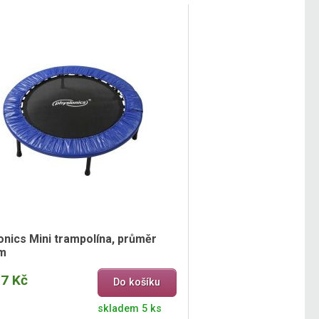
onics Mini trampolína, průměr
m
07 Kč
Do košíku
skladem 5 ks