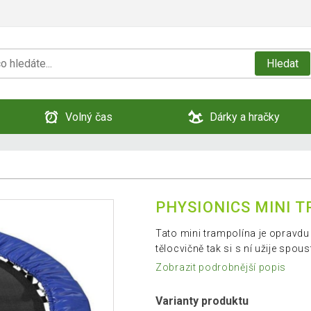
Hledat
Volný čas
Dárky a hračky
PHYSIONICS MINI 
Tato mini trampolína je opravdu
tělocvičně tak si s ní užije spou
Zobrazit podrobnější popis
Varianty produktu