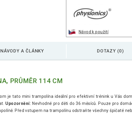
Návod k použití
NÁVODY A ČLÁNKY
DOTAZY (0)
NA, PRŮMĚR 114 CM
m je tato mini trampolína ideální pro efektivní trénink u Vás dom
at.
Upozornění:
Nevhodné pro děti do 36 měsíců. Pouze pro domác
mpolíně. Před vstupem na trampolínu odstraňte všechny špičaté ne