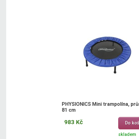
PHYSIONICS Mini trampolína, pr
81 cm
983 Kč
Do koš
skladem