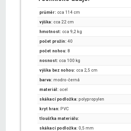
průměr:
cca 114 cm
výška:
cca 22 cm
hmotnost:
cca 9,2 kg
počet pružin:
40
počet nohou:
8
nosnost:
cca 100 kg
výška bez nohou:
cca 2,5 cm
barva:
modro-černá
materiál:
ocel
skákací podložka:
polypropylen
kryt hran:
PVC
tloušťka materiálu:
skákací podložka:
0,5 mm