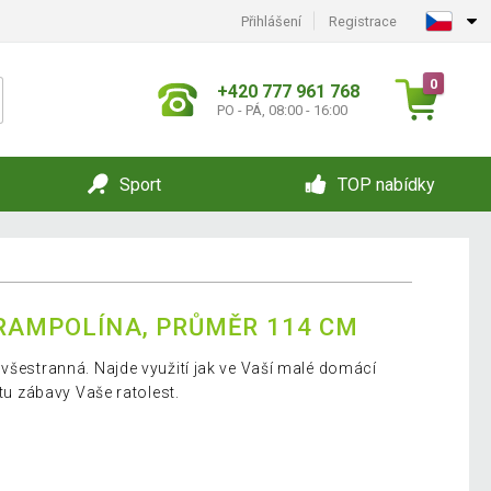
Přihlášení
Registrace
0
+420 777 961 768
PO - PÁ, 08:00 - 16:00
Sport
TOP nabídky
TRAMPOLÍNA, PRŮMĚR 114 CM
 všestranná. Najde využití jak ve Vaší malé domácí
stu zábavy Vaše ratolest.