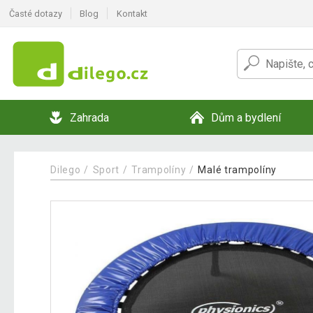
Časté dotazy
Blog
Kontakt
Zahrada
Dům a bydlení
Dilego
Sport
Trampolíny
Malé trampolíny