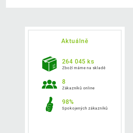
Aktuálně
264 045 ks
Zboží máme na skladě
8
Zákazníků online
98%
Spokojených zákazníků