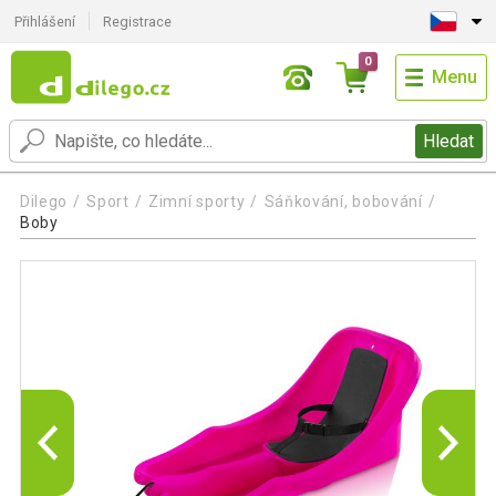
Přihlášení
Registrace
0
Menu
Hledat
Dilego
Sport
Zimní sporty
Sáňkování, bobování
Boby