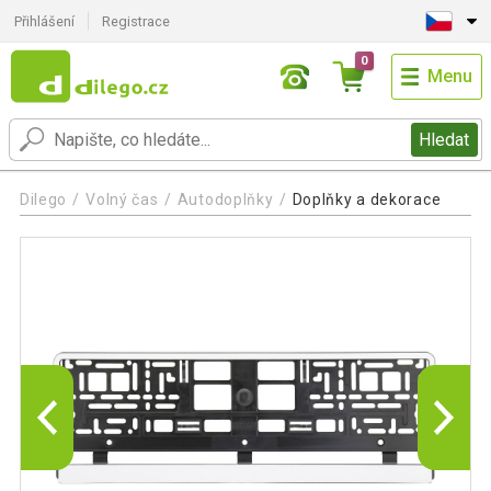
Přihlášení
Registrace
0
Menu
Hledat
Dilego
Volný čas
Autodoplňky
Doplňky a dekorace