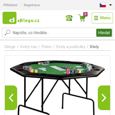
Přihlášení
Registrace
0
Menu
Hledat
Dilego
Volný čas
Poker
Stoly a podložky
Stoly