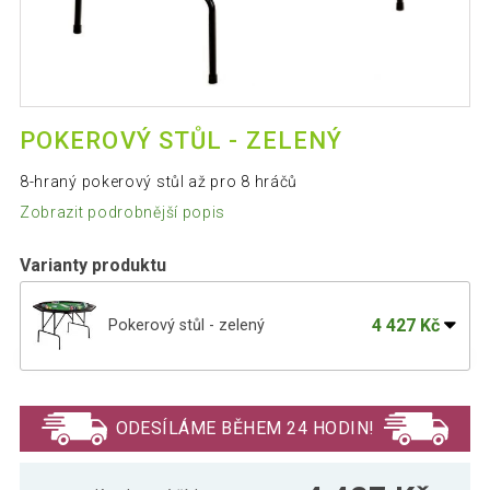
POKEROVÝ STŮL - ZELENÝ
8-hraný pokerový stůl až pro 8 hráčů
Zobrazit podrobnější popis
Varianty produktu
4 427 Kč
Pokerový stůl - zelený
2 888 Kč
Pokerový stůl - červený
ODESÍLÁME BĚHEM 24 HODIN!