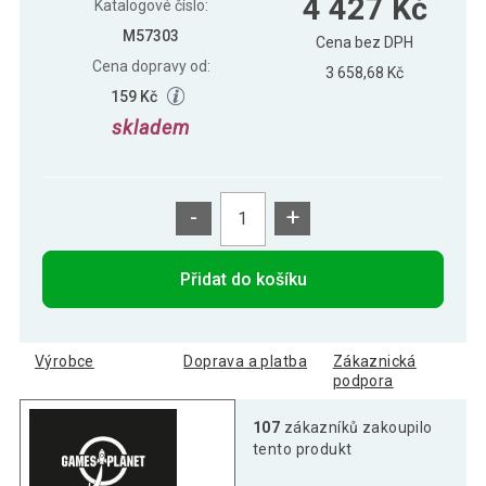
4 427 Kč
Katalogové číslo:
M57303
Cena bez DPH
Cena dopravy od:
3 658,68 Kč
159 Kč
skladem
-
+
Přidat do košíku
Výrobce
Doprava a platba
Zákaznická
podpora
107
zákazníků zakoupilo
tento produkt