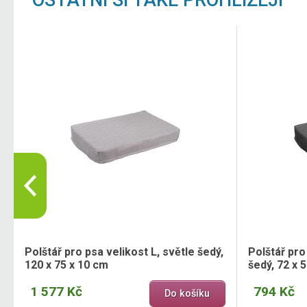
Polštář pro psa velikost L, světle šedý,
Polštář pro
120 x 75 x 10 cm
šedý, 72 x 
1 577 Kč
794 Kč
Do košíku