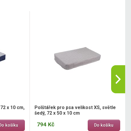
 72 x 10 cm,
Polštářek pro psa velikost XS, světle
šedý, 72 x 50 x 10 cm
794 Kč
Do košíku
Do košíku