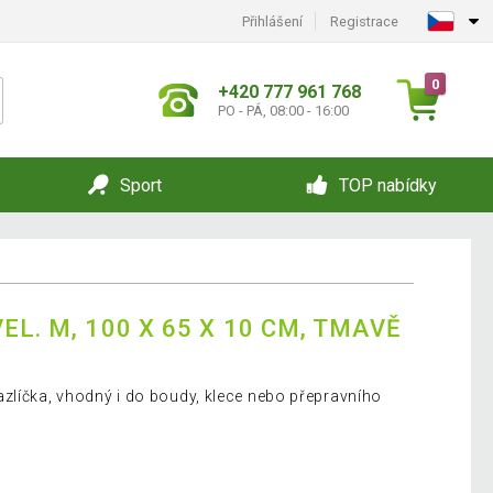
Přihlášení
Registrace
0
+420 777 961 768
PO - PÁ, 08:00 - 16:00
Sport
TOP nabídky
EL. M, 100 X 65 X 10 CM, TMAVĚ
zlíčka, vhodný i do boudy, klece nebo přepravního