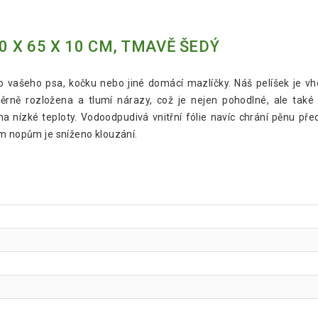
0 X 65 X 10 CM, TMAVĚ ŠEDÝ
ro vašeho psa, kočku nebo jiné domácí mazlíčky. Náš pelíšek je vh
ěrně rozložena a tlumí nárazy, což je nejen pohodlné, ale také 
a nízké teploty. Vodoodpudivá vnitřní fólie navíc chrání pěnu pře
ým nopům je sníženo klouzání.