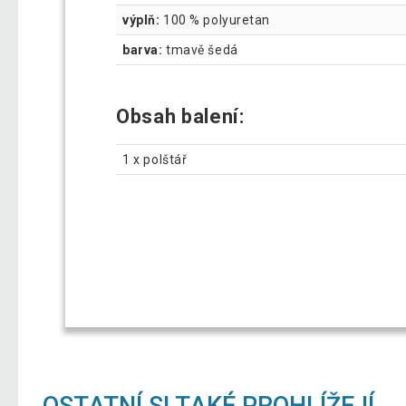
výplň:
100 % polyuretan
barva:
tmavě šedá
Obsah balení:
1 x polštář
OSTATNÍ SI TAKÉ PROHLÍŽEJÍ