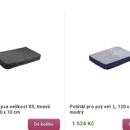
 psa velikost XS, tmavě
Polštář pro psy vel. L, 120 x
50 x 10 cm
modrý
1 524 Kč
Do košíku