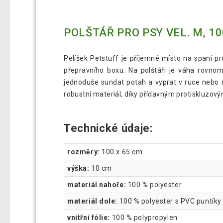
POLŠTÁŘ PRO PSY VEL. M, 10
Pelíšek Petstuff je příjemné místo na spaní p
přepravního boxu. Na polštáři je váha rovnom
jednoduše sundat potah a vyprat v ruce nebo n
robustní materiál, díky přídavným protiskluzov
Technické údaje:
rozměry:
100 x 65 cm
výška:
10 cm
materiál nahoře:
100 % polyester
materiál dole:
100 % polyester s PVC puntíky
vnitřní fólie:
100 % polypropylen