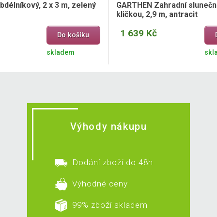
bdélníkový, 2 x 3 m, zelený
GARTHEN Zahradní slunečn
kličkou, 2,9 m, antracit
1 639 Kč
Do košíku
skladem
skl
Výhody nákupu
Dodání zboží do 48h
Výhodné ceny
99% zboží skladem