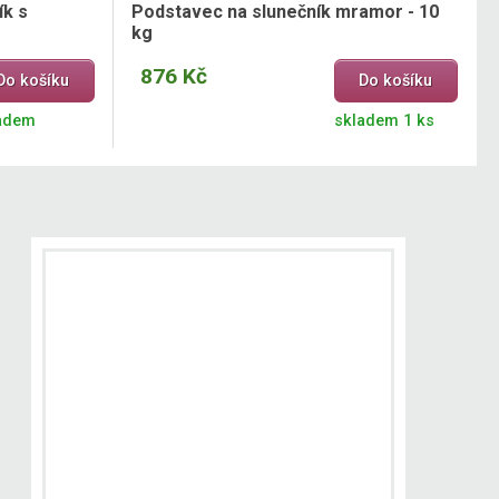
ík s
Podstavec na slunečník mramor - 10
kg
876 Kč
Do košíku
Do košíku
adem
skladem 1 ks