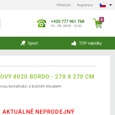
Přihlášení
Registrace
0
+420 777 961 768
PO - PÁ, 08:00 - 16:00
Sport
TOP nabídky
VÝ 8020 BORDO - 270 X 270 CM
ovou konstrukci s bočním kloubem.
E AKTUÁLNĚ NEPRODEJNÝ