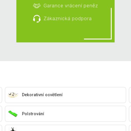
Garance vrácení peněz
Zákaznická podpora
Dekorativní osvětlení
Polstrování