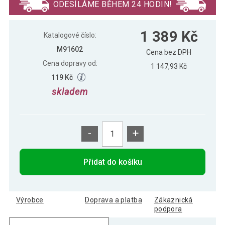
ODESÍLÁME BĚHEM 24 HODIN!
STILISTA 2 dílná balkónová zástěna,
1 389 Kč
1 389 Kč
140 x 140, hnědá
Katalogové číslo:
M91602
Cena bez DPH
Cena dopravy od:
1 147,93 Kč
119 Kč
skladem
-
+
Přidat do košíku
Výrobce
Doprava a platba
Zákaznická
podpora