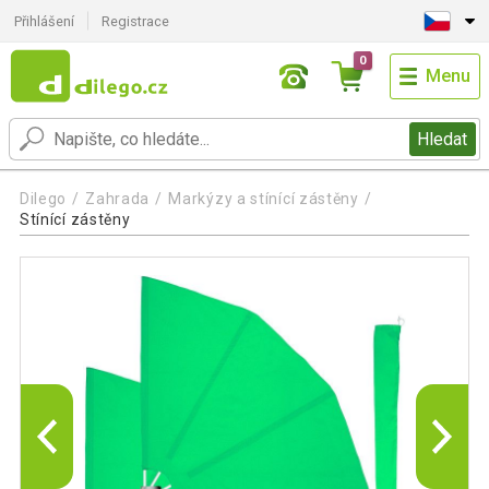
Přihlášení
Registrace
0
Menu
Hledat
Dilego
Zahrada
Markýzy a stínící zástěny
Stínící zástěny