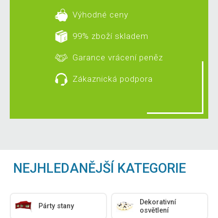
Výhodné ceny
99% zboží skladem
Garance vrácení peněz
Zákaznická podpora
NEJHLEDANĚJŠÍ KATEGORIE
Dekorativní
Párty stany
osvětlení