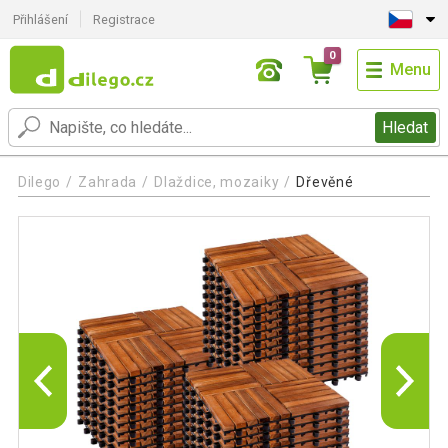
Přihlášení
Registrace
0
Menu
Hledat
Dilego
Zahrada
Dlaždice, mozaiky
Dřevěné