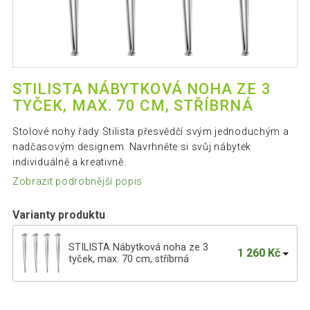
STILISTA NÁBYTKOVÁ NOHA ZE 3
TYČEK, MAX. 70 CM, STŘÍBRNÁ
Stolové nohy řady Stilista přesvědčí svým jednoduchým a
nadčasovým designem. Navrhněte si svůj nábytek
individuálně a kreativně.
Zobrazit podrobnější popis
Varianty produktu
STILISTA Nábytková noha ze 3
1 260 Kč
tyček, max. 70 cm, stříbrná
Nábytková noha ze 2 tyček, 10 cm,
563 Kč
stříbrná