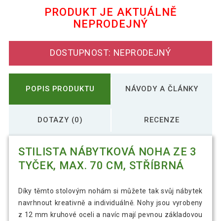
PRODUKT JE AKTUÁLNĚ
NEPRODEJNÝ
Nábytková noha ze 2 tyček, 30 cm,
709 Kč
stříbrná
DOSTUPNOST: NEPRODEJNÝ
Nábytková noha ze 3 tyček, 40 cm,
857 Kč
stříbrná
POPIS PRODUKTU
NÁVODY A ČLÁNKY
STILISTA Nábytková noha ze 2 tyček,
1 053 Kč
60 cm, stříbrná
DOTAZY (0)
RECENZE
STILISTA Nábytková noha ze 2 tyček,
STILISTA NÁBYTKOVÁ NOHA ZE 3
1 150 Kč
70 cm, šedá
TYČEK, MAX. 70 CM, STŘÍBRNÁ
STILISTA Nábytková noha ze 3 tyček,
1 168 Kč
Díky těmto stolovým nohám si můžete tak svůj nábytek
60 cm, stříbrná
navrhnout kreativně a individuálně. Nohy jsou vyrobeny
z 12 mm kruhové oceli a navíc mají pevnou základovou