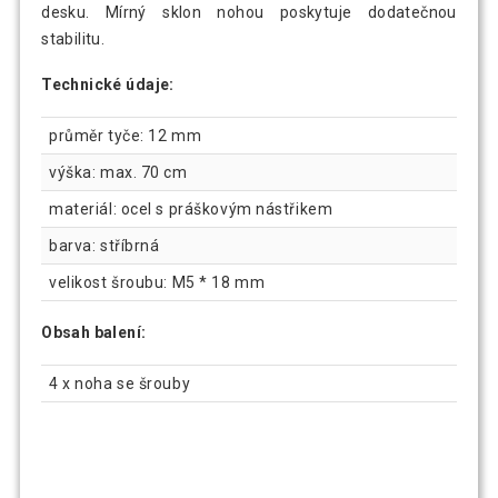
desku. Mírný sklon nohou poskytuje dodatečnou
stabilitu.
Technické údaje:
průměr tyče: 12 mm
výška: max. 70 cm
materiál: ocel s práškovým nástřikem
barva: stříbrná
velikost šroubu: M5 * 18 mm
Obsah balení:
4 x noha se šrouby