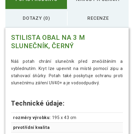
DOTAZY (0)
RECENZE
STILISTA OBAL NA 3 M
SLUNEČNÍK, ČERNÝ
Náš potah chrání slunečník před znečištěním a
vyblednutím. Kryt lze upevnit na místě pomocí zipu a
stahovací šňůrky. Potah také poskytuje ochranu proti
slunečnímu záření UV40+ a je vodoodpudivý.
Technické údaje:
rozměry výrobku:
195 x 43 cm
prvotřídní kvalita