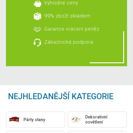
Výhodné ceny
99% zboží skladem
Garance vrácení peněz
Zákaznická podpora
NEJHLEDANĚJŠÍ KATEGORIE
Dekorativní
Párty stany
osvětlení