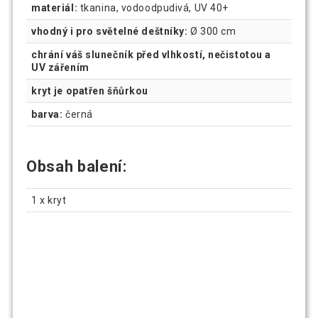
materiál:
tkanina, vodoodpudivá, UV 40+
vhodný i pro světelné deštníky:
Ø 300 cm
chrání váš slunečník před vlhkostí, nečistotou a
UV zářením
kryt je opatřen šňůrkou
barva:
černá
Obsah balení:
1 x kryt