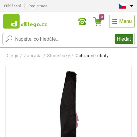
Přihlášení
Registrace
0
Menu
Hledat
Dilego
Zahrada
Slunečníky
Ochranné obaly